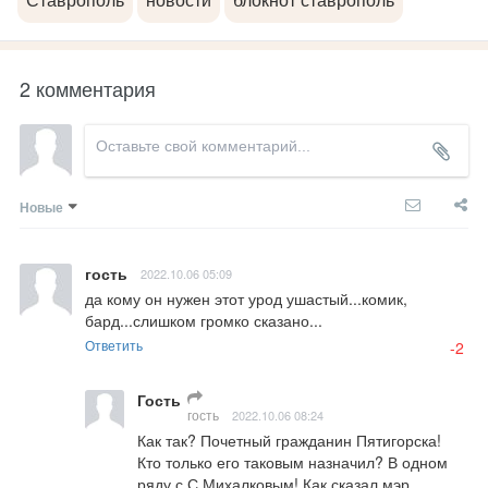
Ставрополь
новости
блокнот ставрополь
2 комментария
Новые
гость
2022.10.06 05:09
да кому он нужен этот урод ушастый...комик, 
бард...слишком громко сказано...
Ответить
-2
Гость
гость
2022.10.06 08:24
Как так? Почетный гражданин Пятигорска! 
Кто только его таковым назначил? В одном 
ряду с С.Михалковым! Как сказал мэр 