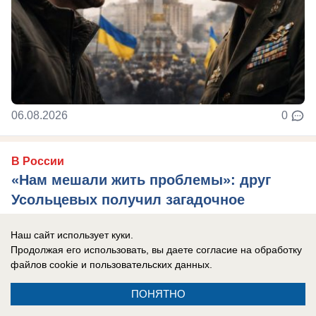
06.08.2026
0
В России
«Нам мешали жить проблемы»: друг
Усольцевых получил загадочное
сообщение от пропавшей семьи
Наш сайт использует куки.
Новая тайна Усольцевых: послание пришло
Продолжая его использовать, вы даете согласие на обработку
спустя 10 месяцев после исчезновения.
файлов cookie
и пользовательских данных.
ПОНЯТНО