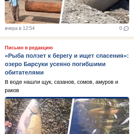
вчера в 12:54
0
Письмо в редакцию
«Рыба ползет к берегу и ищет спасения»:
озеро Барсуки усеяно погибшими
обитателями
В воде нашли щук, сазанов, сомов, амуров и
раков