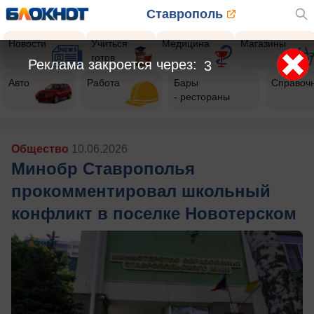
Ставрополь
Новости
Учиться
Медицина
Магазины
готов
Авто
Работа
Бары
Справоч
- рестораны
Общество
10.06.2026
Минобр Ставрополья
прокомментировал школьный
конфликт в поселке Новотерском