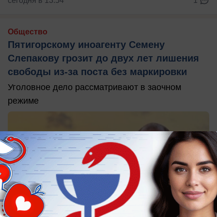
сегодня в 13:54
1
Общество
Пятигорскому иноагенту Семену
Слепакову грозит до двух лет лишения
свободы из-за поста без маркировки
Уголовное дело рассматривают в заочном
режиме