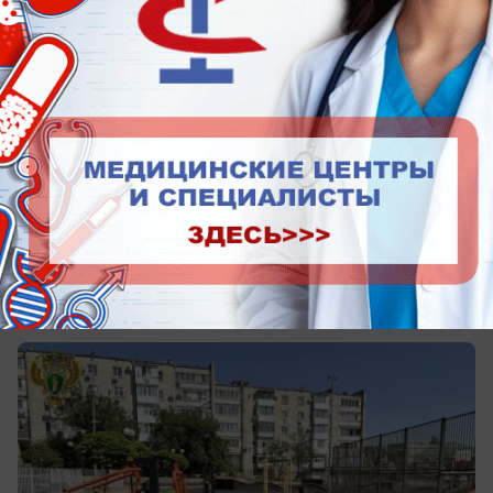
сегодня в 13:11
0
Происшествия
На Ставрополье на девочку рухнула
деталь тренажера: у нее сломаны
пальцы
Начата проверка