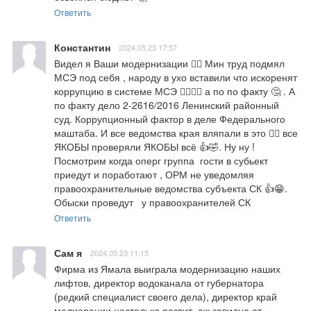
Ответить
Константин
2024.05.23 17:57
Видел я Ваши модернизации 🤦‍♂️ Мин труд подмял 
МСЭ под себя , народу в ухо вставили что искоренят 
коррупцию в системе МСЭ 🤷‍♂️🤦‍♂️ а по по факту 🤔 . А 
по факту дело 2-2616/2016 Ленинский районный 
суд. Коррупционный фактор в деле Федерального 
маштаба. И все ведомства края вляпали в это 🤦‍♂️ все 
ЯКОБЫ проверяли ЯКОБЫ всё 👍🤣. Ну ну ! 
Посмотрим когда оперг группа  гости в субьект 
приедут и поработают , ОРМ не уведомляя 
правоохранительные ведомства субъекта СК 👍😁. 
Обыски проведут   у правоохранителей СК
Ответить
Сам я
2024.05.23 11:15
Фирма из Ямала выиграла модернизацию наших 
лифтов, директор водоканала от губернатора 
(редкий специалист своего дела), директор край 
мелиорации настолько развит, аж завидно от 