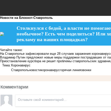
Новости на Блoкнoт-Ставрополь
Столкнулся с бедой, а власти не помогаю
необычное? Есть чем поделиться? Или х
рекламу на наших площадках?
Читайте также:
На Ставрополье зафиксировали еще 28 случаев заражения коронавиру
Владимир Путин предложил новые меры поддержки пострадавших от п
Приостановление курсбора не решит проблемы ставропольских здравни
Тема:
Коронавирус
Ставрополь
новости
коронавирус
горячая линия
звонки
Комментарии