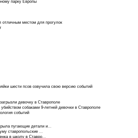
рному парку Европы
л отличным местом для прогулок
т
зяйки шести псов озвучила свою версию событий
 загрызли девочку в Ставрополе
 убийством собаками 9-летней девочки в Ставрополе
нология событий
рыла пугающие детали и...
уму ставропольские ...
нка в школу в Ставро...