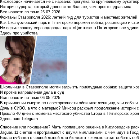
Кисловодск начинается не с нарзана: прогулка по крупнейшему рукотво
История курорта, который давно стал больше, чем просто здравница
Все новости по теме
25.07.2026
Фонтаны Ставрополя 2026: летний гид для туристов и местных жителей
Как Емануэлевский парк в Пятигорске пережил войны, революцию и ста
Не верьте запаху сероводорода: парк «Цветник» в Пятигорске вас удиви
Здесь про убийства
Школьницу в Ставрополе могли загрызть приблудные собаки: защита хо
И против направления дела в суд
Все новости по теме
06.05.2025
В причинении смерти по неосторожности обвиняют женщину, чьи собаки
Дочь в СИЗО, а что с матерью? Минсоц раскрыл продолжение истории с
Прошло 40 дней с момента жестокого убийства Егора в Пятигорске: хро
Здесь наш Telegram
Спасение или похищение? Мать пропавшего ребенка в Кисловодске раск
Jaguar, 11 счетов и программист с двумя миллионами: с чем идут в Госд
Белая рубашка с черной дырой для бюджета: сколько стоит собрать ребе