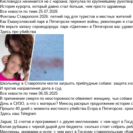
Кисловодск начинается не с нарзана: прогулка по крупнейшему рукотво
История курорта, который давно стал больше, чем просто здравница
Все новости по теме
25.07.2026
Фонтаны Ставрополя 2026: летний гид для туристов и местных жителей
Как Емануэлевский парк в Пятигорске пережил войны, революцию и ста
Не верьте запаху сероводорода: парк «Цветник» в Пятигорске вас удиви
Здесь про убийства
Школьницу в Ставрополе могли загрызть приблудные собаки: защита хо
И против направления дела в суд
Все новости по теме
06.05.2025
В причинении смерти по неосторожности обвиняют женщину, чьи собаки
Дочь в СИЗО, а что с матерью? Минсоц раскрыл продолжение истории с
Прошло 40 дней с момента жестокого убийства Егора в Пятигорске: хро
Здесь наш Telegram
Jaguar, 11 счетов и программист с двумя миллионами: с чем идут в Госд
Белая рубашка с черной дырой для бюджета: сколько стоит собрать ребе
Миллионы, иномарки и нули: с чем идут в Госдуму ставропольские «Ко