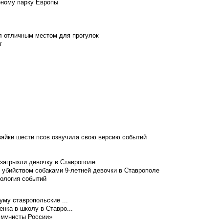
рному парку Европы
л отличным местом для прогулок
т
зяйки шести псов озвучила свою версию событий
 загрызли девочку в Ставрополе
 убийством собаками 9-летней девочки в Ставрополе
нология событий
уму ставропольские ...
нка в школу в Ставро...
ммунисты России»