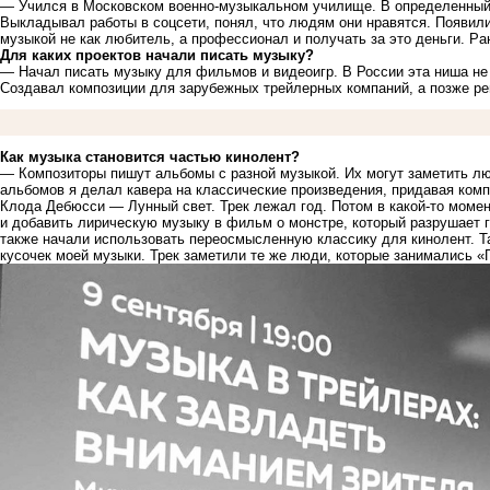
― Учился в Московском военно-музыкальном училище. В определенный
Выкладывал работы в соцсети, понял, что людям они нравятся. Появили
музыкой не как любитель, а профессионал и получать за это деньги. Ра
Для каких проектов начали писать музыку?
― Начал писать музыку для фильмов и видеоигр. В России эта ниша не 
Создавал композиции для зарубежных трейлерных компаний, а позже ре
Как музыка становится частью кинолент?
― Композиторы пишут альбомы с разной музыкой. Их могут заметить люд
альбомов я делал кавера на классические произведения, придавая комп
Клода Дебюсси ― Лунный свет. Трек лежал год. Потом в какой-то моме
и добавить лирическую музыку в фильм о монстре, который разрушает г
также начали использовать переосмысленную классику для кинолент. Т
кусочек моей музыки. Трек заметили те же люди, которые занимались «