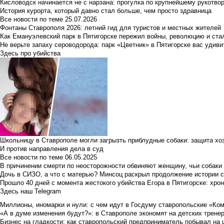
Кисловодск начинается не с нарзана: прогулка по крупнейшему рукотво
История курорта, который давно стал больше, чем просто здравница
Все новости по теме
25.07.2026
Фонтаны Ставрополя 2026: летний гид для туристов и местных жителей
Как Емануэлевский парк в Пятигорске пережил войны, революцию и ста
Не верьте запаху сероводорода: парк «Цветник» в Пятигорске вас удиви
Здесь про убийства
Школьницу в Ставрополе могли загрызть приблудные собаки: защита хо
И против направления дела в суд
Все новости по теме
06.05.2025
В причинении смерти по неосторожности обвиняют женщину, чьи собаки
Дочь в СИЗО, а что с матерью? Минсоц раскрыл продолжение истории с
Прошло 40 дней с момента жестокого убийства Егора в Пятигорске: хро
Здесь наш Telegram
Миллионы, иномарки и нули: с чем идут в Госдуму ставропольские «Ко
«А в думе изменения будут?»: в Ставрополе экономят на детских тренер
Бизнес на гладкости: как ставропольский предприниматель побывал на 