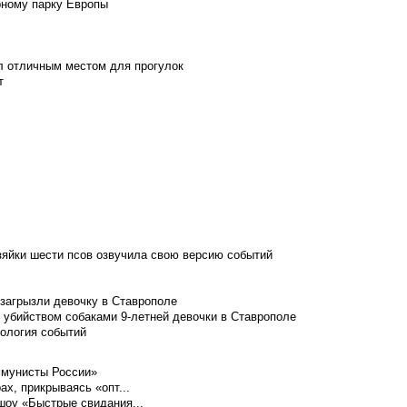
рному парку Европы
л отличным местом для прогулок
т
зяйки шести псов озвучила свою версию событий
 загрызли девочку в Ставрополе
 убийством собаками 9-летней девочки в Ставрополе
нология событий
ммунисты России»
ах, прикрываясь «опт...
шоу «Быстрые свидания...