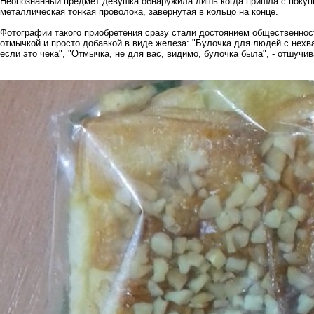
Неопознанный предмет девушка обнаружила лишь когда пришла с покупк
металлическая тонкая проволока, завернутая в кольцо на конце.
Фотографии такого приобретения сразу стали достоянием общественнос
отмычкой и просто добавкой в виде железа: "Булочка для людей с нехва
если это чека", "Отмычка, не для вас, видимо, булочка была", - отшуч