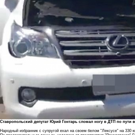
Ставропольский депутат Юрий Гонтарь сломал ногу в ДТП по пути в
Народный избранник с супругой ехал на своем белом "Лексусе" на 330 