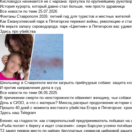
Кисловодск начинается не с нарзана: прогулка по крупнейшему рукотво
История курорта, который давно стал больше, чем просто здравница
Все новости по теме
25.07.2026
Фонтаны Ставрополя 2026: летний гид для туристов и местных жителей
Как Емануэлевский парк в Пятигорске пережил войны, революцию и ста
Не верьте запаху сероводорода: парк «Цветник» в Пятигорске вас удиви
Здесь про убийства
Школьницу в Ставрополе могли загрызть приблудные собаки: защита хо
И против направления дела в суд
Все новости по теме
06.05.2025
В причинении смерти по неосторожности обвиняют женщину, чьи собаки
Дочь в СИЗО, а что с матерью? Минсоц раскрыл продолжение истории с
Прошло 40 дней с момента жестокого убийства Егора в Пятигорске: хро
Здесь наш Telegram
Бизнес на гладкости: как ставропольский предприниматель побывал на 
«Рыба ползет к берегу и ищет спасения»: озеро Барсуки усеяно погибш
Т2 занял первое место по набору бесплатных сервисов цифровой защиты 