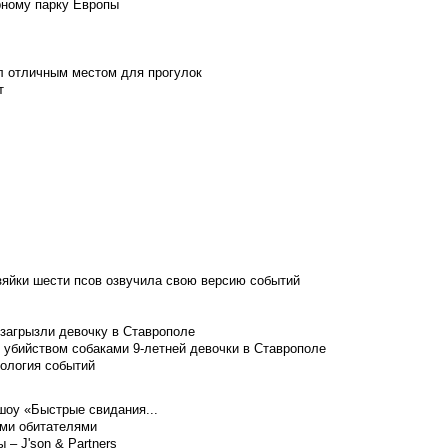
рному парку Европы
л отличным местом для прогулок
т
зяйки шести псов озвучила свою версию событий
 загрызли девочку в Ставрополе
 убийством собаками 9-летней девочки в Ставрополе
нология событий
шоу «Быстрые свидания...
ими обитателями
– J'son & Partners