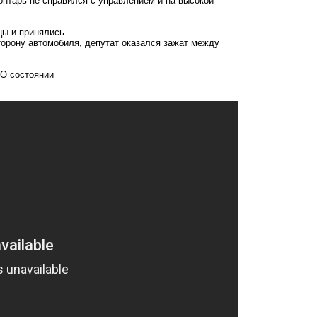
онтарь не справился с управлением и на высокой
цы и принялись
торону автомобиля, депутат оказался зажат между
 О состоянии