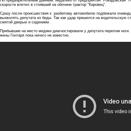
По предварительным данным, недалеко от предприятия "Рокадовская" Г
скорости влетел в стоявший на обочине трактор "Кировец".
Сразу после происшествия к разбитому автомобилю подбежали очевид
вызволять депутата из беды. Так как удар пришелся на водительскую с
смятой дверью и сидением.
Прибывшие на место медики диагностировали у депутата перелом ноги.
жены Гонтаря пока ничего не известно.