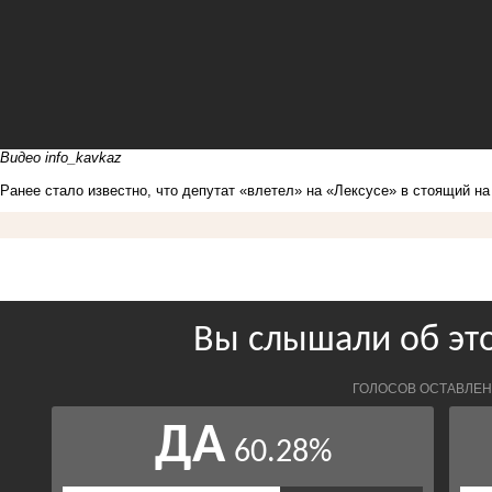
Видео info_kavkaz
Ранее стало известно, что
депутат «влетел»
на «Лексусе» в стоящий на