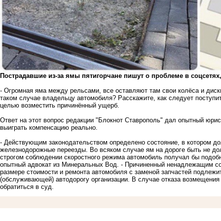
Пострадавшие из-за ямы пятигорчане пишут о проблеме в соцсетях, 
- Огромная яма между рельсами, все оставляют там свои колёса и диски,
таком случае владельцу автомобиля? Расскажите, как следует поступит
целью возместить причинённый ущерб.
Ответ на этот вопрос редакции "Блокнот Ставрополь" дал опытный юрист
выиграть компенсацию реально.
- Действующим законодательством определено состояние, в котором д
железнодорожные переезды. Во всяком случае ям на дороге быть не дол
строгом соблюдении скоростного режима автомобиль получал бы подоб
опытный адвокат из Минеральных Вод. - Причиненный ненадлежащим с
размере стоимости и ремонта автомобиля с заменой запчастей подлеж
(обслуживающей) автодорогу организации. В случае отказа возмещения
обратиться в суд.