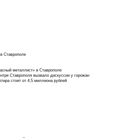
 в Ставрополе
расный металлист» в Ставрополе
ентре Ставрополя вызвало дискуссии у горожан
ртира стоит от 4,5 миллиона рублей