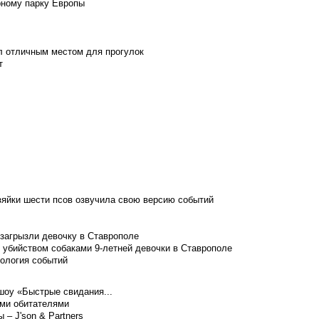
рному парку Европы
л отличным местом для прогулок
т
зяйки шести псов озвучила свою версию событий
 загрызли девочку в Ставрополе
 убийством собаками 9-летней девочки в Ставрополе
нология событий
шоу «Быстрые свидания...
ими обитателями
– J'son & Partners