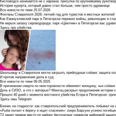
Кисловодск начинается не с нарзана: прогулка по крупнейшему рукотво
История курорта, который давно стал больше, чем просто здравница
Все новости по теме
25.07.2026
Фонтаны Ставрополя 2026: летний гид для туристов и местных жителей
Как Емануэлевский парк в Пятигорске пережил войны, революцию и ста
Не верьте запаху сероводорода: парк «Цветник» в Пятигорске вас удиви
Здесь про убийства
Школьницу в Ставрополе могли загрызть приблудные собаки: защита хо
И против направления дела в суд
Все новости по теме
06.05.2025
В причинении смерти по неосторожности обвиняют женщину, чьи собаки
Дочь в СИЗО, а что с матерью? Минсоц раскрыл продолжение истории с
Прошло 40 дней с момента жестокого убийства Егора в Пятигорске: хро
Здесь наш Telegram
Бизнес на гладкости: как ставропольский предприниматель побывал на 
«Рыба ползет к берегу и ищет спасения»: озеро Барсуки усеяно погибш
Т2 занял первое место по набору бесплатных сервисов цифровой защиты 