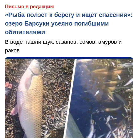
Письмо в редакцию
«Рыба ползет к берегу и ищет спасения»:
озеро Барсуки усеяно погибшими
обитателями
В воде нашли щук, сазанов, сомов, амуров и
раков