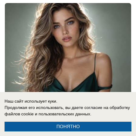
Наш сайт использует куки.
08.08.2026
0
Продолжая его использовать, вы даете согласие на обработку
файлов cookie
и пользовательских данных.
В России
ПОНЯТНО
«К чему такие наложившие полные