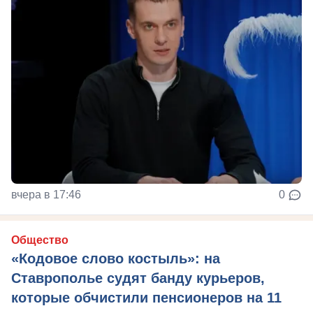
вчера в 17:46
0
Общество
«Кодовое слово костыль»: на
Ставрополье судят банду курьеров,
которые обчистили пенсионеров на 11