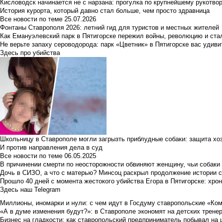
Кисловодск начинается не с нарзана: прогулка по крупнейшему рукотво
История курорта, который давно стал больше, чем просто здравница
Все новости по теме
25.07.2026
Фонтаны Ставрополя 2026: летний гид для туристов и местных жителей
Как Емануэлевский парк в Пятигорске пережил войны, революцию и ста
Не верьте запаху сероводорода: парк «Цветник» в Пятигорске вас удиви
Здесь про убийства
Школьницу в Ставрополе могли загрызть приблудные собаки: защита хо
И против направления дела в суд
Все новости по теме
06.05.2025
В причинении смерти по неосторожности обвиняют женщину, чьи собаки
Дочь в СИЗО, а что с матерью? Минсоц раскрыл продолжение истории с
Прошло 40 дней с момента жестокого убийства Егора в Пятигорске: хро
Здесь наш Telegram
Миллионы, иномарки и нули: с чем идут в Госдуму ставропольские «Ко
«А в думе изменения будут?»: в Ставрополе экономят на детских тренер
Бизнес на гладкости: как ставропольский предприниматель побывал на 