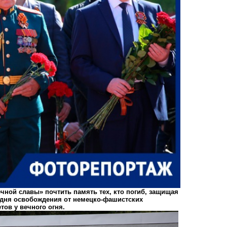
чной славы» почтить память тех, кто погиб, защищая
со дня освобождения от немецко-фашистских
тов у вечного огня.