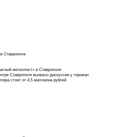
 в Ставрополе
расный металлист» в Ставрополе
ентре Ставрополя вызвало дискуссии у горожан
ртира стоит от 4,5 миллиона рублей