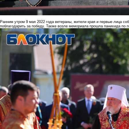
Ранним утром 9 мая 2022 года ветераны, жители края и первые лица со
поблагодарить за победу. Также возле мемориала прошла панихида по 