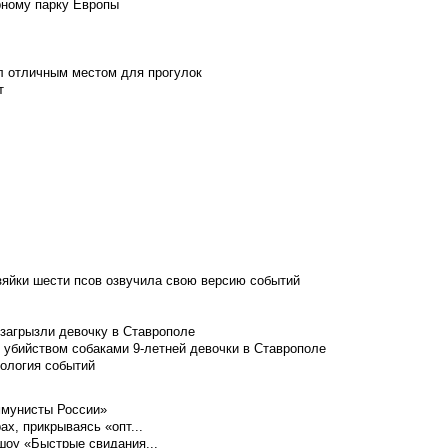
рному парку Европы
л отличным местом для прогулок
т
зяйки шести псов озвучила свою версию событий
 загрызли девочку в Ставрополе
 убийством собаками 9-летней девочки в Ставрополе
нология событий
ммунисты России»
ах, прикрываясь «опт...
шоу «Быстрые свидания...