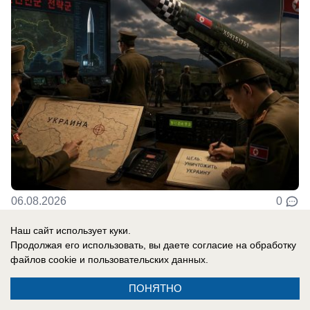
06.08.2026
0
Наш сайт использует куки.
Продолжая его использовать, вы даете согласие на обработку
В России
файлов cookie
и пользовательских данных.
Генералы бегут, армия отступает,
Зеленский врет: ВСУ больше не
ПОНЯТНО
испытывают оптимизма