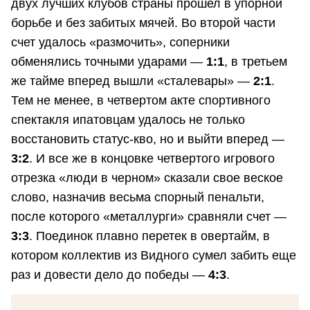
двух лучших клубов страны прошел в упорной
борьбе и без забитых мячей. Во второй части
счет удалось «размочить», соперники
обменялись точными ударами —
1:1
, в третьем
же тайме вперед вышли «сталевары» —
2:1
.
Тем не менее, в четвертом акте спортивного
спектакля ипатовцам удалось не только
восстановить статус-кво, но и выйти вперед —
3:2
. И все же в концовке четвертого игрового
отрезка «люди в черном» сказали свое веское
слово, назначив весьма спорный пенальти,
после которого «металлурги» сравняли счет —
3:3
. Поединок плавно перетек в овертайм, в
котором коллектив из Видного сумел забить еще
раз и довести дело до победы —
4:3
.