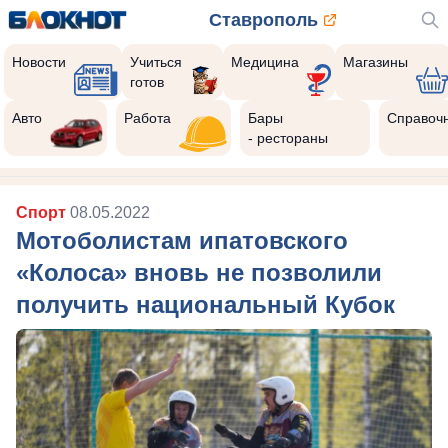
Ставрополь
Новости
Учиться
Медицина
Магазины
готов
Авто
Работа
Бары
Справоч
- рестораны
Спорт
08.05.2022
Мотоболистам ипатовского
«Колоса» вновь не позволили
получить национальный Кубок