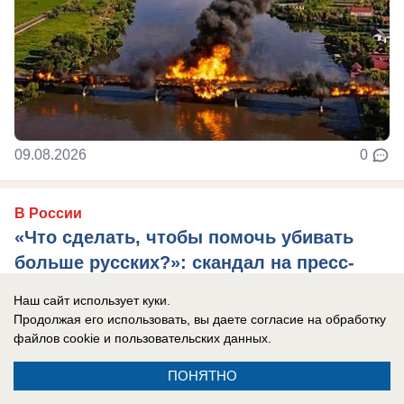
09.08.2026
0
В России
«Что сделать, чтобы помочь убивать
больше русских?»: скандал на пресс-
конференции Вучича и Зеленского
Наш сайт использует куки.
шокировал россиян
Продолжая его использовать, вы даете согласие на обработку
файлов cookie
и пользовательских данных.
Вопрос немецкого журналиста показал истинное
лицо Германии и Европы.
ПОНЯТНО