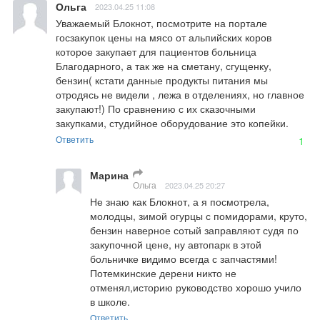
Ольга
2023.04.25 11:08
Уважаемый Блокнот, посмотрите на портале 
госзакупок цены на мясо от альпийских коров 
которое закупает для пациентов больница 
Благодарного, а так же на сметану, сгущенку, 
бензин( кстати данные продукты питания мы 
отродясь не видели , лежа в отделениях, но главное 
закупают!) По сравнению с их сказочными 
закупками, студийное оборудование это копейки.
Ответить
1
Марина
Ольга
2023.04.25 20:27
Не знаю как Блокнот, а я посмотрела, 
молодцы, зимой огурцы с помидорами, круто, 
бензин наверное сотый заправляют судя по 
закупочной цене, ну автопарк в этой 
больничке видимо всегда с запчастями! 
Потемкинские дерени никто не 
отменял,историю руководство хорошо учило 
в школе.
Ответить