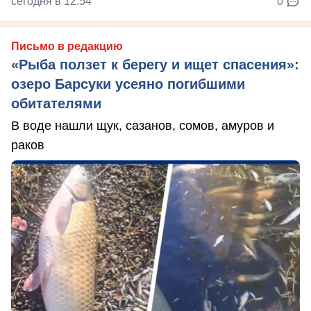
сегодня в 12:54
0
Письмо в редакцию
«Рыба ползет к берегу и ищет спасения»:
озеро Барсуки усеяно погибшими
обитателями
В воде нашли щук, сазанов, сомов, амуров и
раков