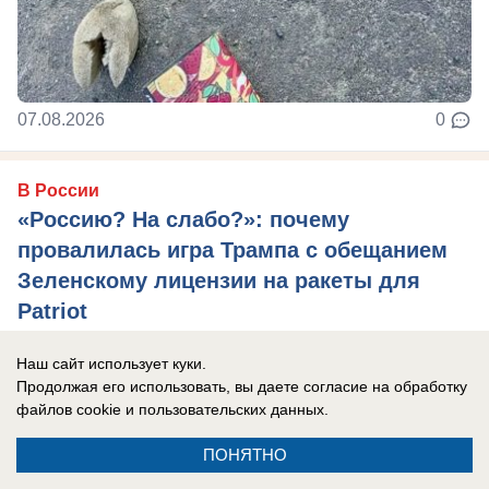
07.08.2026
0
В России
«Россию? На слабо?»: почему
провалилась игра Трампа с обещанием
Зеленскому лицензии на ракеты для
Patriot
Президент США и американские компании
Наш сайт использует куки.
прекрасно понимают, что современная Украина
Продолжая его использовать, вы даете согласие на обработку
не способна ничего создавать, нужен новый ...
файлов cookie
и пользовательских данных.
ПОНЯТНО