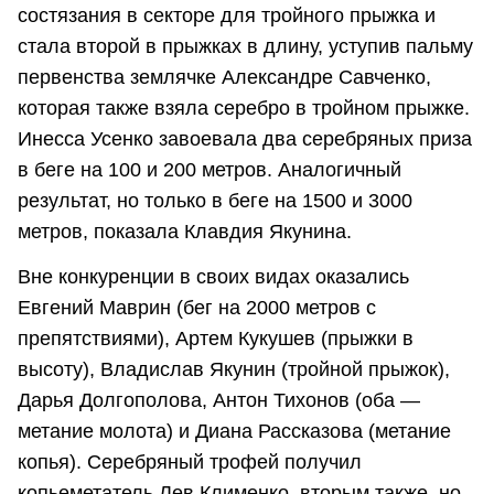
состязания в секторе для тройного прыжка и
стала второй в прыжках в длину, уступив пальму
первенства землячке Александре Савченко,
которая также взяла серебро в тройном прыжке.
Инесса Усенко завоевала два серебряных приза
в беге на 100 и 200 метров. Аналогичный
результат, но только в беге на 1500 и 3000
метров, показала Клавдия Якунина.
Вне конкуренции в своих видах оказались
Евгений Маврин (бег на 2000 метров с
препятствиями), Артем Кукушев (прыжки в
высоту), Владислав Якунин (тройной прыжок),
Дарья Долгополова, Антон Тихонов (оба —
метание молота) и Диана Рассказова (метание
копья). Серебряный трофей получил
копьеметатель Лев Клименко, вторым также, но