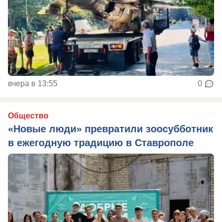
вчера в 13:55
0
Общество
«Новые люди» превратили зоосубботник
в ежегодную традицию в Ставрополе