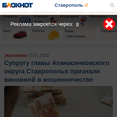
Ставрополь
Новости
Учиться
Медицина
Магазины
готов
Реклама закроется через:
5
Авто
Работа
Бары
Справоч
- рестораны
Экономика
10.01.2022
Супругу главы Апанасенковского
округа Ставрополья признали
виновной в мошенничестве