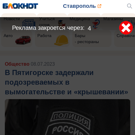
Ставрополь
Новости
Учиться
Медицина
Магазины
готов
Реклама закроется через:
1
Авто
Работа
Бары
Справоч
- рестораны
Общество
08.07.2023
В Пятигорске задержали
подозреваемых в
вымогательстве и «крышевании»