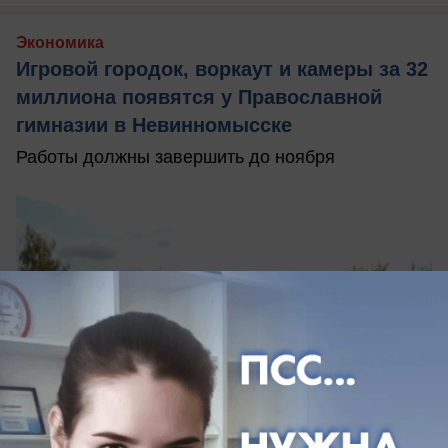
Экономика
Игровой городок, воркаут и камеры за 32
миллиона появятся у Православной
гимназии в Невинномысске
Работы должны завершить до ноября