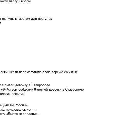
рному парку Европы
л отличным местом для прогулок
т
зяйки шести псов озвучила свою версию событий
 загрызли девочку в Ставрополе
 убийством собаками 9-летней девочки в Ставрополе
нология событий
ммунисты России»
ах, прикрываясь «опт...
шоу «Быстрые свидания...