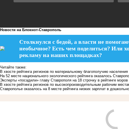
Новости на Блoкнoт-Ставрополь
Столкнулся с бедой, а власти не помогаю
необычное? Есть чем поделиться? Или х
рекламу на наших площадках?
Читайте также:
В хвосте рейтинга регионов по материальному благополучию населения
На 52 месте национального экологического рейтинга оказалось Ставроп
Эксперты «посадили» главу Ставрополя на 18 строчку в рейтинге мэров
В хвосте рейтинга регионов по высокопроизводительным рабочим места
Ставрополье оказалось на 8 месте рейтинга низких зарплат в дошкольн