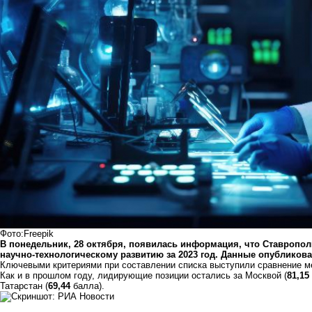
Фото:Freepik
В понедельник, 28 октября, появилась информация, что Ставрополь
научно-технологическому развитию за 2023 год. Данные опубликов
Ключевыми критериями при составлении списка выступили сравнение мес
Как и в прошлом году, лидирующие позиции остались за Москвой (
81,15
Татарстан (
69,44
балла).