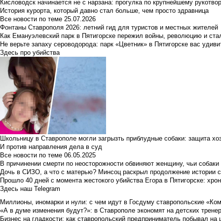
Кисловодск начинается не с нарзана: прогулка по крупнейшему рукотво
История курорта, который давно стал больше, чем просто здравница
Все новости по теме
25.07.2026
Фонтаны Ставрополя 2026: летний гид для туристов и местных жителей
Как Емануэлевский парк в Пятигорске пережил войны, революцию и ста
Не верьте запаху сероводорода: парк «Цветник» в Пятигорске вас удиви
Здесь про убийства
Школьницу в Ставрополе могли загрызть приблудные собаки: защита хо
И против направления дела в суд
Все новости по теме
06.05.2025
В причинении смерти по неосторожности обвиняют женщину, чьи собаки
Дочь в СИЗО, а что с матерью? Минсоц раскрыл продолжение истории с
Прошло 40 дней с момента жестокого убийства Егора в Пятигорске: хро
Здесь наш Telegram
Миллионы, иномарки и нули: с чем идут в Госдуму ставропольские «Ко
«А в думе изменения будут?»: в Ставрополе экономят на детских тренер
Бизнес на гладкости: как ставропольский предприниматель побывал на 