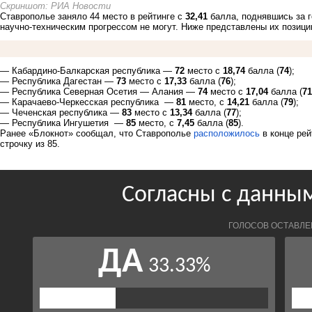
Скриншот: РИА Новости
Ставрополье заняло 44 место в рейтинге с
32,41
балла, поднявшись за г
научно-техническим прогрессом не могут. Ниже представлены их позиции 
— Кабардино-Балкарская республика —
72
место с
18,74
балла (
74
);
— Республика Дагестан —
73
место с
17,33
балла (
76
);
— Республика Северная Осетия — Алания —
74
место с
17,04
балла (
71
— Карачаево-Черкесская республика —
81
место, с
14,21
балла (
79
);
— Чеченская республика —
83
место с
13,34
балла (
77
);
— Республика Ингушетия —
85
место, с
7,45
балла (
85
).
Ранее «Блокнот» сообщал, что Ставрополье
расположилось
в конце рей
строчку из 85.