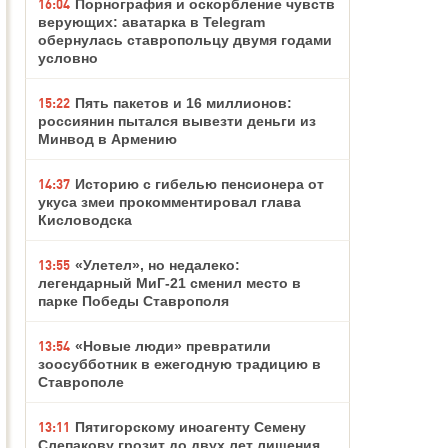
16:04
Порнография и оскорбление чувств
верующих: аватарка в Telegram
обернулась ставропольцу двумя годами
условно
15:22
Пять пакетов и 16 миллионов:
россиянин пытался вывезти деньги из
Минвод в Армению
14:37
Историю с гибелью пенсионера от
укуса змеи прокомментировал глава
Кисловодска
13:55
«Улетел», но недалеко:
легендарный МиГ-21 сменил место в
парке Победы Ставрополя
13:54
«Новые люди» превратили
зоосубботник в ежегодную традицию в
Ставрополе
13:11
Пятигорскому иноагенту Семену
Слепакову грозит до двух лет лишения