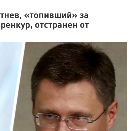
тнев, «топивший» за
енкур, отстранен от