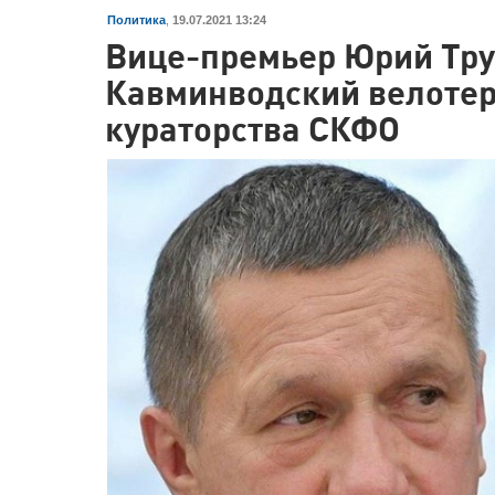
Политика
,
19.07.2021 13:24
Вице-премьер Юрий Тру
Кавминводский велотерр
кураторства СКФО