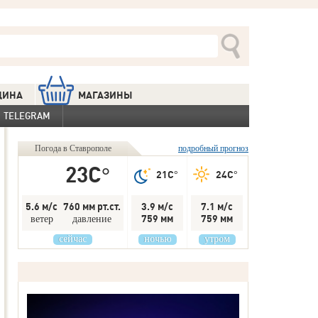
ЦИНА
МАГАЗИНЫ
 TELEGRAM
Погода в Ставрополе
подробный прогноз
23C°
21C°
24C°
5.6 м/с
760 мм рт.ст.
3.9 м/с
7.1 м/с
759 мм
759 мм
ветер
давление
сейчас
ночью
утром