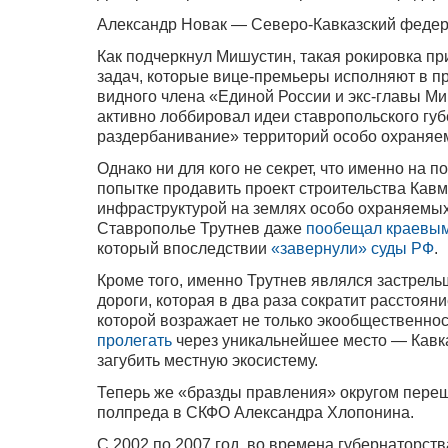
Александр Новак — Северо-Кавказский федер
Как подчеркнул Мишустин, такая рокировка пр
задач, которые вице-премьеры исполняют в п
видного члена «Единой России и экс-главы Ми
активно лоббировал идеи ставропольского гу
раздербанивание» территорий особо охраняемо
Однако ни для кого не секрет, что именно на 
попытке продавить проект строительства Кав
инфраструктурой на землях особо охраняемых
Ставрополье Трутнев даже
пообещал краевым
который впоследствии
«завернули» суды РФ
.
Кроме того, именно Трутнев являлся застрел
дороги, которая в два раза сократит расстоя
которой возражает не только экообщественно
пролегать
через уникальнейшее место — Кавк
загубить местную экосистему.
Теперь же «бразды правления» округом переш
полпреда в СКФО Александра Хлопонина.
С 2002 по 2007 год, во времена губернаторс