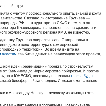
альный округ.
инята с учётом профессионального опыта, знаний и круга
равительстве. Связано ли отстранение Трутнева —
нприроды РФ — от кураторства СКФО с тем, что он
бернатора Владимирова, направленные на «распилы и
го эколого-курортного региона КМВ, не известно.
поддержку Трутнева опирался глава Ставрополья в
минводского велотерренкура с коммерческой
 природных территорий. Во время визита на
 властям
«выбить» деньги на реализацию этого проекта,
ьщиком идеи «реанимации» проекта по строительству
ние от Кавминвод до Черноморского побережья. И против
сть, но и ЮНЕСКО, поскольку по планам
трасса будет
азский биосферный заповедник. И может окончательно
ли к Александру Новаку — человеку из команды экс-
тва краем Александром Хлопониным, Новак сначала