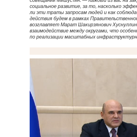
совещании Мишустин. —
Каждый из вас на з
социальное развитие, за то, насколько эф
ли эти траты запросам людей и как соблюд
действия будем в рамках Правительственно
возглавляет Марат Шакирзянович Хуснулли
взаимодействие между округами, что особе
по реализации масштабных инфраструктурны