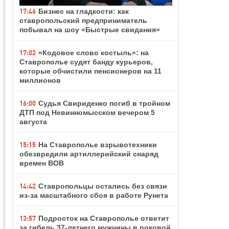
17:46
Бизнес на гладкости: как
ставропольский предприниматель
побывал на шоу «Быстрые свидания»
17:02
«Кодовое слово костыль»: на
Ставрополье судят банду курьеров,
которые обчистили пенсионеров на 11
миллионов
16:00
Судья Свириденко погиб в тройном
ДТП под Невинномысском вечером 5
августа
15:15
На Ставрополье взрывотехники
обезвредили артиллерийский снаряд
времен ВОВ
14:42
Ставропольцы остались без связи
из-за масштабного сбоя в работе Рунета
13:57
Подросток на Ставрополье ответит
за гибель 37-летнего мужчины в роковой