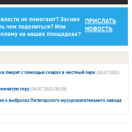
а власти не помогают? Заснял
ПРИСЛАТЬ
ть чем поделиться? Или
НОВОСТЬ
екламу на наших площадках?
ка пиарит с помощью скидок в местный парк
(18.07.2021
аменитую гору
(16.07.2021 00:19)
ая о выбросах Пятигорского мусорсжигательного завода