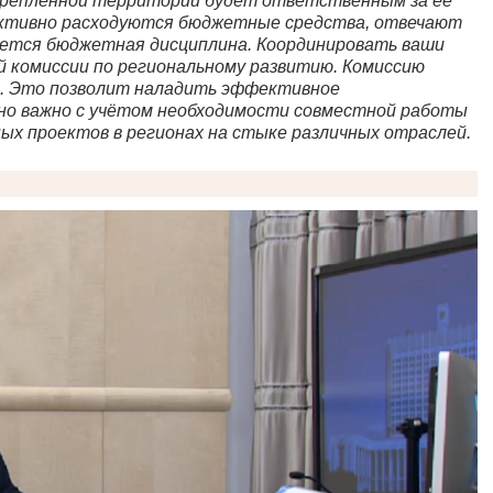
акреплённой территории будет ответственным за её
фективно расходуются бюджетные средства, отвечают
ается бюджетная дисциплина. Координировать ваши
й комиссии по региональному развитию. Комиссию
н. Это позволит наладить эффективное
нно важно с учётом необходимости совместной работы
х проектов в регионах на стыке различных отраслей.