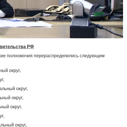
авительства РФ
ские полномочия перераспределились следующим
ый округ,
г,
льный округ,
ный округ,
ый округ,
г,
ьный округ,