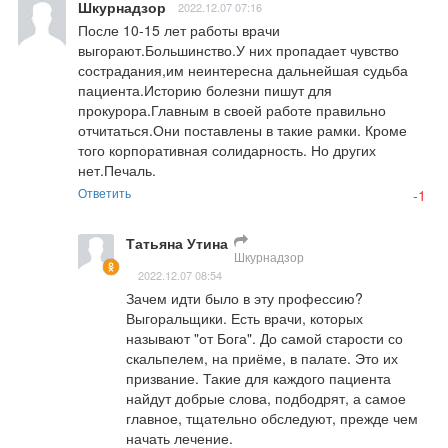
Шкурнадзор
2022.12.07 07:16
После 10-15 лет работы врачи 
выгорают.Большинство.У них пропадает чувство 
сострадания,им неинтересна дальнейшая судьба 
пациента.Историю болезни пишут для 
прокурора.Главным в своей работе правильно 
отчитаться.Они поставлены в такие рамки. Кроме 
того корпоративная солидарность. Но других 
нет.Печаль.
Ответить
-1
Татьяна Утина
Шкурнадзор
2022.12.07 08:54
Зачем идти было в эту профессию? 
Выгоральщики. Есть врачи, которых 
называют "от Бога". До самой старости со 
скальпелем, на приёме, в палате. Это их 
призвание. Такие для каждого пациента 
найдут добрые слова, подбодрят, а самое 
главное, тщательно обследуют, прежде чем 
начать лечение.