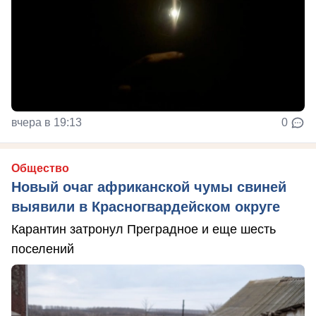
вчера в 19:13
0
Общество
Новый очаг африканской чумы свиней
выявили в Красногвардейском округе
Карантин затронул Преградное и еще шесть
поселений