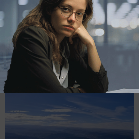
вчера в 19:04
0
Общество
Кисловодск и Железноводск вошли в
десятку городов России с чистым
воздухом
Один из курортов Ставрополья оказался в
тройке