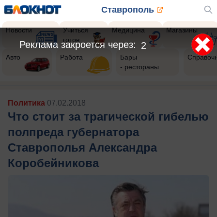
Ставрополь
Новости
Учиться
Медицина
Магазины
готов
Авто
Работа
Бары
Справоч
- рестораны
Политика
07.02.2018
Что стоит за трагической гибелью
полпреда губернатора
Ставрополья Александра
Коробейникова