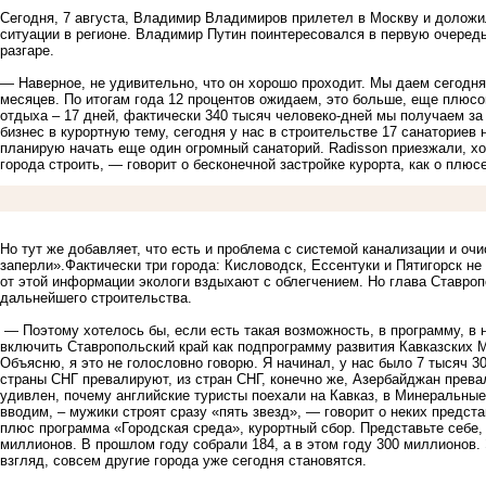
Сегодня, 7 августа, Владимир Владимиров прилетел в Москву и доложил
ситуации в регионе. Владимир Путин поинтересовался в первую очередь
разгаре.
— Наверное, не удивительно, что он хорошо проходит. Мы даем сегодн
месяцев. По итогам года 12 процентов ожидаем, это больше, еще плюс
отдыха – 17 дней, фактически 340 тысяч человеко-дней мы получаем за
бизнес в курортную тему, сегодня у нас в строительстве 17 санаториев
планирую начать еще один огромный санаторий. Radisson приезжали, хо
города строить, — говорит о бесконечной застройке курорта, как о плюс
Но тут же добавляет, что есть и проблема с системой канализации и о
заперли».Фактически три города: Кисловодск, Ессентуки и Пятигорск не
от этой информации экологи вздыхают с облегчением. Но глава Ставро
дальнейшего строительства.
— Поэтому хотелось бы, если есть такая возможность, в программу, в 
включить Ставропольский край как подпрограмму развития Кавказских 
Объясню, я это не голословно говорю. Я начинал, у нас было 7 тысяч 30
страны СНГ превалируют, из стран СНГ, конечно же, Азербайджан прева
удивлен, почему английские туристы поехали на Кавказ, в Минеральные
вводим, – мужики строят сразу «пять звезд», — говорит о неких предст
плюс программа «Городская среда», курортный сбор. Представьте себе,
миллионов. В прошлом году собрали 184, а в этом году 300 миллионов.
взгляд, совсем другие города уже сегодня становятся.