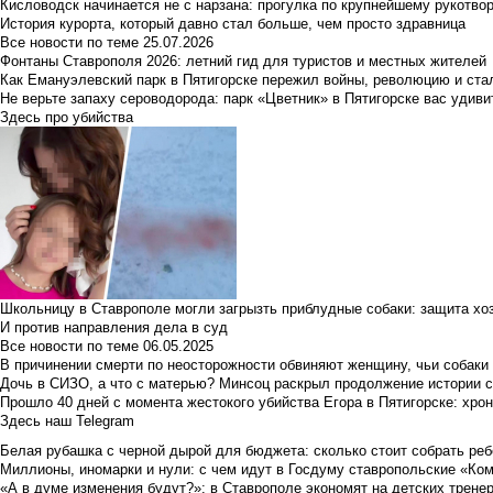
Кисловодск начинается не с нарзана: прогулка по крупнейшему рукотво
История курорта, который давно стал больше, чем просто здравница
Все новости по теме
25.07.2026
Фонтаны Ставрополя 2026: летний гид для туристов и местных жителей
Как Емануэлевский парк в Пятигорске пережил войны, революцию и ста
Не верьте запаху сероводорода: парк «Цветник» в Пятигорске вас удиви
Здесь про убийства
Школьницу в Ставрополе могли загрызть приблудные собаки: защита хо
И против направления дела в суд
Все новости по теме
06.05.2025
В причинении смерти по неосторожности обвиняют женщину, чьи собаки
Дочь в СИЗО, а что с матерью? Минсоц раскрыл продолжение истории с
Прошло 40 дней с момента жестокого убийства Егора в Пятигорске: хро
Здесь наш Telegram
Белая рубашка с черной дырой для бюджета: сколько стоит собрать ребе
Миллионы, иномарки и нули: с чем идут в Госдуму ставропольские «Ко
«А в думе изменения будут?»: в Ставрополе экономят на детских тренер