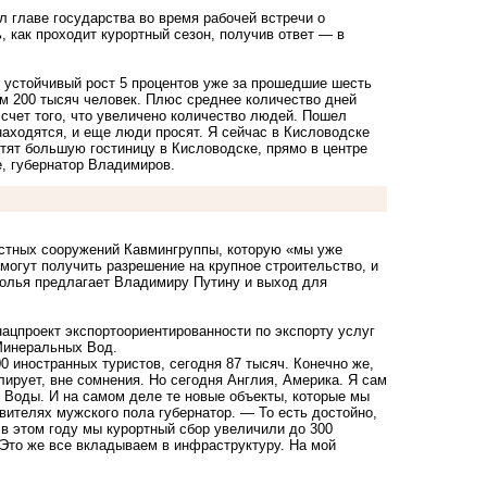
 главе государства во время рабочей встречи о
, как проходит курортный сезон, получив ответ — в
я устойчивый рост 5 процентов уже за прошедшие шесть
ом 200 тысяч человек. Плюс среднее количество дней
 счет того, что увеличено количество людей. Пошел
 находятся, и еще люди просят. Я сейчас в Кисловодске
тят большую гостиницу в Кисловодске, прямо в центре
е, губернатор Владимиров.
чистных сооружений Кавмингруппы, которую «мы уже
 могут получить разрешение на крупное строительство, и
полья предлагает Владимиру Путину и выход для
нацпроект экспортоориентированности по экспорту услуг
Минеральных Вод.
0 иностранных туристов, сегодня 87 тысяч. Конечно же,
лирует, вне сомнения. Но сегодня Англия, Америка. Я сам
 Воды. И на самом деле те новые объекты, которые мы
авителях мужского пола губернатор. — То есть достойно,
 в этом году мы курортный сбор увеличили до 300
 Это же все вкладываем в инфраструктуру. На мой