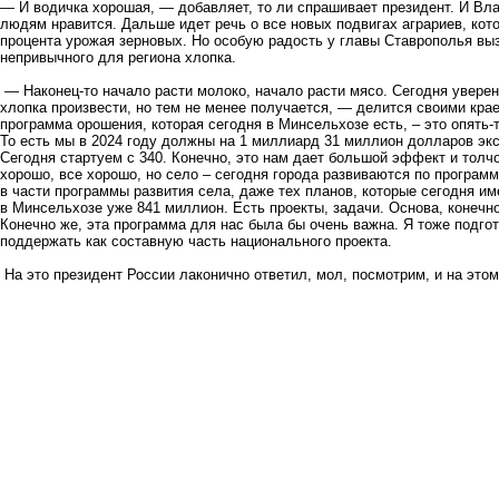
— И водичка хорошая, — добавляет, то ли спрашивает президент. И Вла
людям нравится. Дальше идет речь о все новых подвигах аграриев, ко
процента урожая зерновых. Но особую радость у главы Ставрополья выз
непривычного для региона хлопка.
— Наконец-то начало расти молоко, начало расти мясо. Сегодня уверен
хлопка произвести, но тем не менее получается, — делится своими кр
программа орошения, которая сегодня в Минсельхозе есть, – это опять-
То есть мы в 2024 году должны на 1 миллиард 31 миллион долларов экс
Сегодня стартуем с 340. Конечно, это нам дает большой эффект и толчо
хорошо, все хорошо, но село – сегодня города развиваются по програм
в части программы развития села, даже тех планов, которые сегодня им
в Минсельхозе уже 841 миллион. Есть проекты, задачи. Основа, конечно,
Конечно же, эта программа для нас была бы очень важна. Я тоже подго
поддержать как составную часть национального проекта.
На это президент России лаконично ответил, мол, посмотрим, и на это