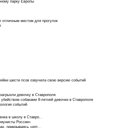
рному парку Европы
л отличным местом для прогулок
т
зяйки шести псов озвучила свою версию событий
 загрызли девочку в Ставрополе
 убийством собаками 9-летней девочки в Ставрополе
нология событий
нка в школу в Ставро...
ммунисты России»
ах, прикрываясь «опт...