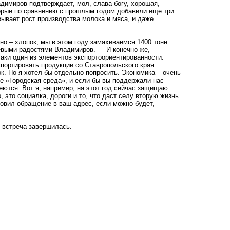
димиров подтверждает, мол, слава богу, хорошая,
торые по сравнению с прошлым годом добавили еще три
ывает рост производства молока и мяса, и даже
но – хлопок, мы в этом году замахиваемся 1400 тонн
аевыми радостями Владимиров. — И конечно же,
таки один из элементов экспортоориентированности.
портировать продукции со Ставропольского края.
к. Но я хотел бы отдельно попросить. Экономика – очень
ме «Городская среда», и если бы вы поддержали нас
еются. Вот я, например, на этот год сейчас защищаю
 это социалка, дороги и то, что даст селу вторую жизнь.
товил обращение в ваш адрес, если можно будет,
м встреча завершилась.