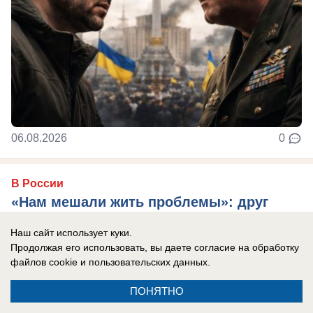
06.08.2026
0
В России
«Нам мешали жить проблемы»: друг
Усольцевых получил загадочное
Наш сайт использует куки.
сообщение от пропавшей семьи
Продолжая его использовать, вы даете согласие на обработку
файлов cookie
и пользовательских данных.
Новая тайна Усольцевых: послание пришло
спустя 10 месяцев после исчезновения.
ПОНЯТНО