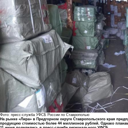
Фото: пресс-служба УФСБ России по Ставрополью
На рынке «Лира» в Предгорном округе Ставропольского края пред
продукцию стоимостью более 44 миллионов рублей. Однако плана
11 июня поделились в пресс-службе регионального УФСБ.