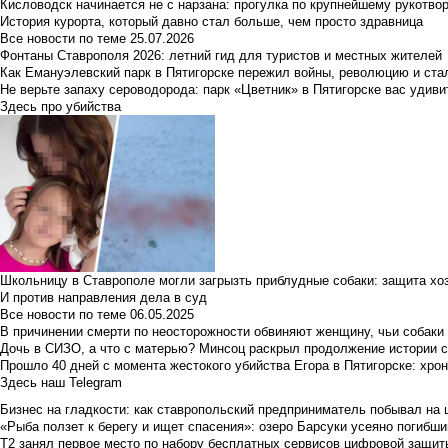
Кисловодск начинается не с нарзана: прогулка по крупнейшему рукотво
История курорта, который давно стал больше, чем просто здравница
Все новости по теме
25.07.2026
Фонтаны Ставрополя 2026: летний гид для туристов и местных жителей
Как Емануэлевский парк в Пятигорске пережил войны, революцию и ста
Не верьте запаху сероводорода: парк «Цветник» в Пятигорске вас удиви
Здесь про убийства
Школьницу в Ставрополе могли загрызть приблудные собаки: защита хо
И против направления дела в суд
Все новости по теме
06.05.2025
В причинении смерти по неосторожности обвиняют женщину, чьи собаки
Дочь в СИЗО, а что с матерью? Минсоц раскрыл продолжение истории с
Прошло 40 дней с момента жестокого убийства Егора в Пятигорске: хро
Здесь наш Telegram
Бизнес на гладкости: как ставропольский предприниматель побывал на 
«Рыба ползет к берегу и ищет спасения»: озеро Барсуки усеяно погибш
Т2 занял первое место по набору бесплатных сервисов цифровой защиты 