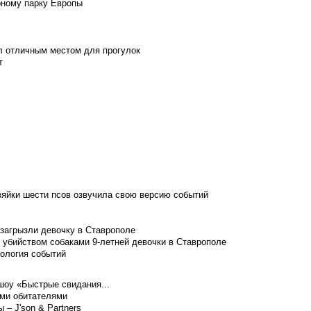
рному парку Европы
л отличным местом для прогулок
т
зяйки шести псов озвучила свою версию событий
 загрызли девочку в Ставрополе
 убийством собаками 9-летней девочки в Ставрополе
нология событий
шоу «Быстрые свидания...
ими обитателями
– J'son & Partners