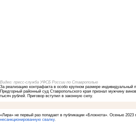
Видео: пресс-служба УФСБ России по Ставрополью
За реализацию контрафакта в особо крупном размере индивидуальный 
Предгорный районный суд Ставропольского края признал мужчину виновн
тысяч рублей. Приговор вступил в законную силу.
«Лира» не первый раз попадает в публикации «Блокнота». Осенью 2023 
несанкционированную свалку
.