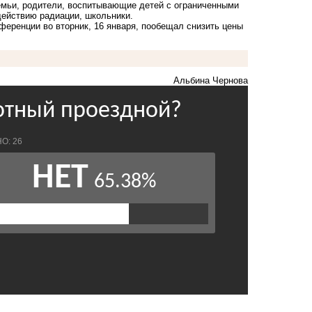
емьи, родители, воспитывающие детей с ограниченными
действию радиации, школьники.
ференции во вторник, 16 января,
пообещал снизить цены
Альбина Чернова