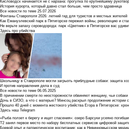
Кисловодск начинается не с нарзана: прогулка по крупнейшему рукотво
История курорта, который давно стал больше, чем просто здравница
Все новости по теме
25.07.2026
Фонтаны Ставрополя 2026: летний гид для туристов и местных жителей
Как Емануэлевский парк в Пятигорске пережил войны, революцию и ста
Не верьте запаху сероводорода: парк «Цветник» в Пятигорске вас удиви
Здесь про убийства
Школьницу в Ставрополе могли загрызть приблудные собаки: защита хо
И против направления дела в суд
Все новости по теме
06.05.2025
В причинении смерти по неосторожности обвиняют женщину, чьи собаки
Дочь в СИЗО, а что с матерью? Минсоц раскрыл продолжение истории с
Прошло 40 дней с момента жестокого убийства Егора в Пятигорске: хро
Здесь наш Telegram
«Рыба ползет к берегу и ищет спасения»: озеро Барсуки усеяно погибш
Т2 занял первое место по набору бесплатных сервисов цифровой защиты 
Боевой опыт и патриотическое воспитание: как в Невинномысском медици