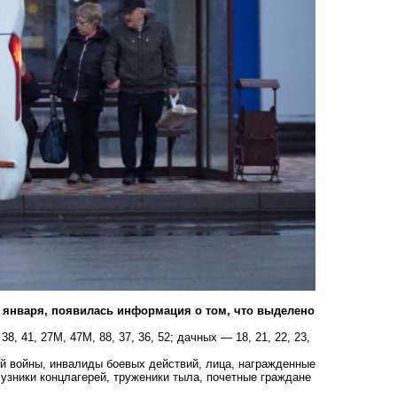
7 января, появилась информация о том, что выделено
, 41, 27М, 47М, 88, 37, 36, 52; дачных — 18, 21, 22, 23,
й войны, инвалиды боевых действий, лица, награжденные
зники концлагерей, труженики тыла, почетные граждане