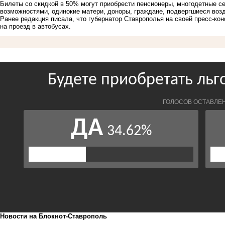
Билеты со скидкой в 50% могут приобрести пенсионеры, многодетные с
возможностями, одинокие матери, доноры, граждане, подвергшиеся воз
Ранее редакция писала, что губернатор Ставрополья на своей пресс-кон
на проезд в автобусах.
Новости на Блoкнoт-Ставрополь