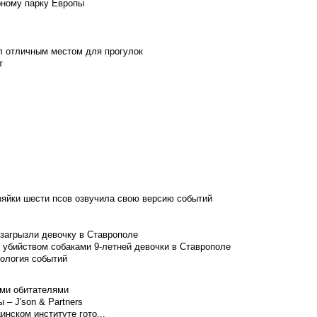
рному парку Европы
л отличным местом для прогулок
т
зяйки шести псов озвучила свою версию событий
 загрызли девочку в Ставрополе
 убийством собаками 9-летней девочки в Ставрополе
нология событий
ими обитателями
– J'son & Partners
нском институте гото...