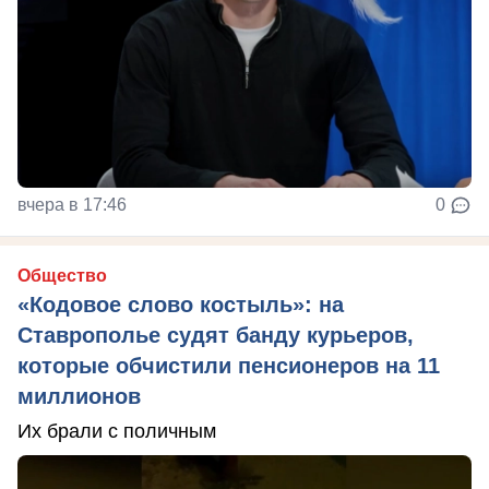
вчера в 17:46
0
Общество
«Кодовое слово костыль»: на
Ставрополье судят банду курьеров,
которые обчистили пенсионеров на 11
миллионов
Их брали с поличным