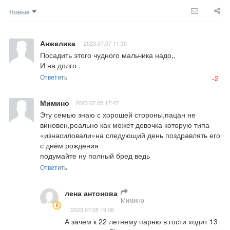
Новые
Анжелика
2023.07.07 11:35
Посадить этого чудного мальчика надо,.

И на долго .
Ответить
-2
Мимино
2023.07.05 17:47
Эту семью знаю с хорошей стороны,пацан не 
виновен,реально как может девочка которую типа 
«изнасиловали»на следующий день поздравлять его 
с днём рождения 

подумайте ну полный бред ведь
Ответить
лена антонова
Мимино
2023.07.05 19:08
А зачем к 22 летнему парню в гости ходит 13 