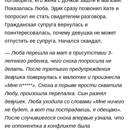
поговорить, его жена с дочкой зашли в магазин.
Показалась Люба. Эдик сразу позвонил Кате и
попросил ее стать свидетелем разговора.
Гражданская супруга вернулась и
поинтересовалась, почему девушка не может
отпустить ее супруга. Начался скандал.
—
Люба перешла на мат в присутствии 3-
летнего ребенка, чего сноха попросила не
делать. После третьего предупреждения
девушка повернулась к малютке и произнесла
«Мне п*****». Сноха в порыве ярости схватила
Любу, произошла перепалка. Сын разнял
девушек. Люба уходила со словами «Мне ничего
не будет, а вот ты пострадаешь, я обещаю».
После случившегося сноха впервые узнала, что
ее оппонентка в конфликте была