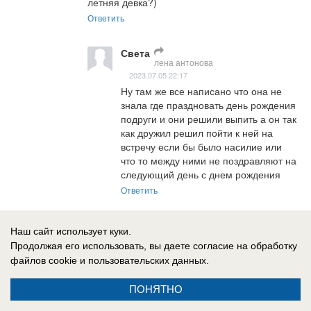
летняя девка?)
Ответить
Света
лена антонова
2023.07.05 22:17
Ну там же все написано что она не 
знала где праздновать день рождения 
подруги и они решили выпить а он так 
как дружил решил пойти к ней на 
встречу если бы было насилие или 
что то между ними не поздравляют на 
следующий день с днем рождения
Ответить
Евгений
2023.07.05 16:58
Наш сайт использует куки.
Ну хоть прокуратура разобравшись в том что нет 
Продолжая его использовать, вы даете согласие на обработку
оснований для привлечения к ответственности 
файлов cookie
и пользовательских данных.
парня, не поддержала его арест!!! 

Посмотрим, что вынесет краевой суд, поменяют 
ПОНЯТНО
решение или остануться беспристрастными?