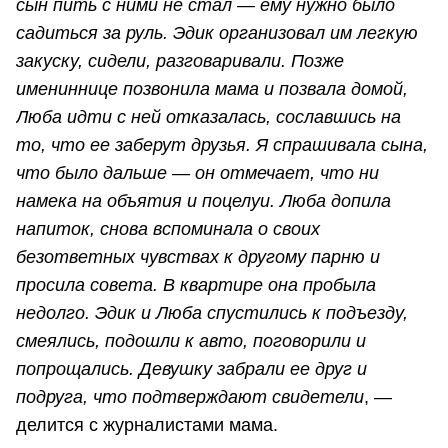
сын пить с ними не стал — ему нужно было
садиться за руль. Эдик организовал им легкую
закуску, сидели, разговаривали. Позже
имениннице позвонила мама и позвала домой,
Люба идти с ней отказалась, сославшись на
то, что ее заберут друзья. Я спрашивала сына,
что было дальше — он отмечает, что ни
намека на объятия и поцелуи. Люба допила
напиток, снова вспоминала о своих
безответных чувствах к другому парню и
просила совета. В квартире она пробыла
недолго. Эдик и Люба спустились к подъезду,
смеялись, подошли к авто, поговорили и
попрощались. Девушку забрали ее друг и
подруга, что подтверждают свидетели
, —
делится с журналистами мама.