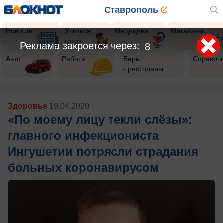
Ставрополь
Новости
Учиться
Медицина
Магазины
готов
Реклама закроется через:
5
Авто
Работа
Бары
Справоч
- рестораны
Здоровье
19.04.2020
«По моему лицу текли слёзы»:
главного инфекциониста
Ингушетии потрясли страдания
больных коронавирусом