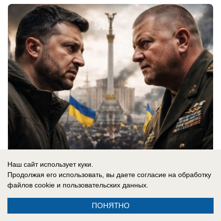
Наш сайт использует куки.
06.08.2026
0
Продолжая его использовать, вы даете согласие на обработку
файлов cookie
и пользовательских данных.
В России
ПОНЯТНО
«Важно похоронить его»: спасет ли