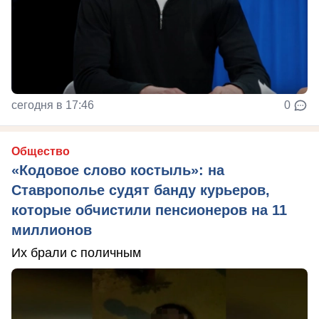
сегодня в 17:46
0
Общество
«Кодовое слово костыль»: на
Ставрополье судят банду курьеров,
которые обчистили пенсионеров на 11
миллионов
Их брали с поличным