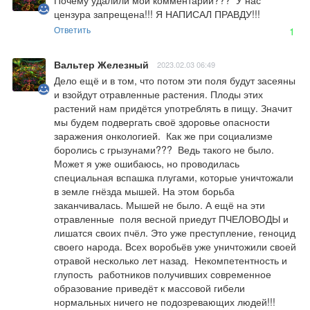
Почему удалили мой комментарий???  У нас 
цензура запрещена!!! Я НАПИСАЛ ПРАВДУ!!!
Ответить
1
Вальтер Железный
2023.02.03 06:49
Дело ещё и в том, что потом эти поля будут засеяны 
и взойдут отравленные растения. Плоды этих 
растений нам придётся употреблять в пищу. Значит 
мы будем подвергать своё здоровье опасности 
заражения онкологией.  Как же при социализме 
боролись с грызунами???  Ведь такого не было.  
Может я уже ошибаюсь, но проводилась 
специальная вспашка плугами, которые уничтожали 
в земле гнёзда мышей. На этом борьба 
заканчивалась. Мышей не было. А ещё на эти 
отравленные  поля весной приедут ПЧЕЛОВОДЫ и 
лишатся своих пчёл. Это уже преступление, геноцид 
своего народа. Всех воробьёв уже уничтожили своей 
отравой несколько лет назад.  Некомпетентность и 
глупость  работников получивших современное 
образование приведёт к массовой гибели 
нормальных ничего не подозревающих людей!!! 