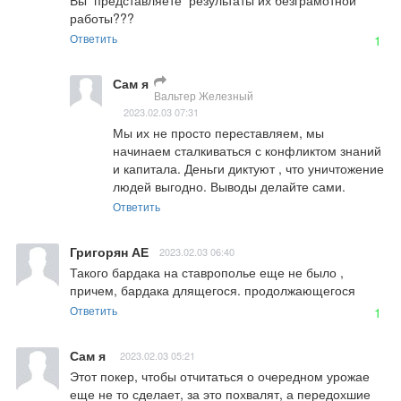
Вы  представляете  результаты их безграмотной 
работы???
Ответить
1
Сам я
Вальтер Железный
2023.02.03 07:31
Мы их не просто переставляем, мы 
начинаем сталкиваться с конфликтом знаний 
и капитала. Деньги диктуют , что уничтожение 
людей выгодно. Выводы делайте сами.
Ответить
Григорян АЕ
2023.02.03 06:40
Такого бардака на ставрополье еще не было , 
причем, бардака длящегося. продолжающегося
Ответить
1
Сам я
2023.02.03 05:21
Этот покер, чтобы отчитаться о очередном урожае 
еще не то сделает, за это похвалят, а передохшие 