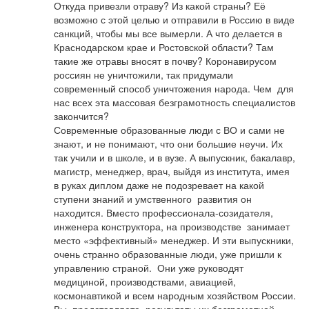
Откуда привезли отраву? Из какой страны? Её 
возможно с этой целью и отправили в Россию в виде 
санкций, чтобы мы все вымерли. А что делается в 
Краснодарском крае и Ростовской области? Там 
такие же отравы вносят в почву? Коронавирусом 
россиян не уничтожили, так придумали 
современный способ уничтожения народа. Чем  для 
нас всех эта массовая безграмотность специалистов 
закончится?

Современные образованные люди с ВО и сами не 
знают, и не понимают, что они большие неучи. Их 
так учили и в школе, и в вузе. А выпускник, бакалавр, 
магистр, менеджер, врач, выйдя из института, имея 
в руках диплом даже не подозревает на какой 
ступени знаний и умственного  развития он 
находится. Вместо профессионала-созидателя, 
инженера конструктора, на производстве  занимает 
место «эффективный» менеджер. И эти выпускники, 
очень странно образованные люди, уже пришли к 
управлению страной.  Они уже руководят 
медициной, производствами, авиацией, 
космонавтикой и всем народным хозяйством России. 