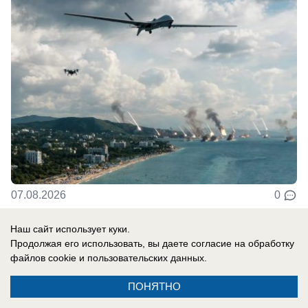
07.08.2026
0
Наш сайт использует куки.
В России
Продолжая его использовать, вы даете согласие на обработку
СВО новости: украинцы платят за
файлов cookie
и пользовательских данных.
«похищения» с учений, Трамп отказал
ПОНЯТНО
Украине в ракетах Patriot, боевики ВСУ