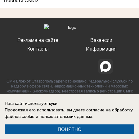
Новости СМИ2
Реклама на сайте
Вакансии
Контакты
Информация
СМИ Блокнот Ставрополь зарегистрировано Федеральной службой по
надзору в сфере связи, информационных технологий и массовых
коммуникаций (Роскомнадзор). Реестровая запись о регистрации СМИ:
Эл № ФС77-76032 от 12 июля 2019 г. (Первоначальное свидетельство
Эл № ФС77-62273 от 03 июля 2015 г.)
Наш сайт использует куки.
Продолжая его использовать, вы даете согласие на обработку
файлов cookie
и пользовательских данных.
ПОНЯТНО