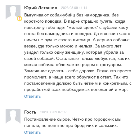
Юрий Легашов
2023.08.09 11:14
Выгуливают собак-убийц без намордника, без 
короткого поводка. В парке страшно гулять, когда 
навстречу тебе идёт "милый щенок" с зубами как у 
волка без намордника и поводка. Да и хозяин часто 
ничем не лучше своего питомца. А дерьмо собачье 
везде, где только можно и нельзя. За много лет 
увидел только одну женщину, которая убрала за 
своей собакой. Остальные только любуются, как их 
милая собачка облегчается рядом с тротуаром. 
Замечание сделать - себе дороже. Редко кто просто 
промолчит, а чаще всего обругают в ответ. Так что 
постановление должно быть чётким и конкретным, с 
проработкой всех необходимых положений и мер.
Ответить
Гость
2023.08.09 07:02
Постановление сырое. Четко про городских мы 
поняли, не понятно про бродячих и сельских.
Ответить