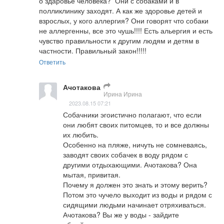
о здаровье человека?  Они с собаками и в 
полликлинику заходят. А как же здоровье детей и 
взрослых, у кого аллергия? Они говорят что собаки 
не аллергенны, все это чушь!!!! Есть альергия и есть 
чувство правильности к другим людям и детям в 
частности. Правильный закон!!!!!
Ответить
Ачотакова
Ирина Ирина
2023.08.15 07:21
Собачники эгоистично полагают, что если 
они любят своих питомцев, то и все должны 
их любить.

Особенно на пляже, ничуть не сомневаясь, 
заводят своих собачек в воду рядом с 
другими отдыхающими. Ачотакова? Она 
мытая, привитая.

Почему я должен это знать и этому верить?

Потом это чучело выходит из воды и рядом с 
сидящими людьми начинает отряхиваться.

Ачотакова? Вы же у воды - зайдите 