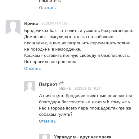
обмойтесь
Ответить
Ирина
2023.08.11 01:05
Бродячих собак - отловить и усыпить без разговоров.

Домашних - выгуливать только на собачьих 
площадках, а вне их разрешить перемещать только 
на поводке и в наморднике.

Кошкам - оставить полную свободу и безопасность.

Вот правильное решение.
Ответить
Патриот
Ирина
2023.08.12 18:07
А ничего,что бродячие животные появляются 
благодаря бессовестным людям.К тому же у 
нас в городе всего пара площадок,так где же 
собакам гулять?
Ответить
Управдом - друг человека