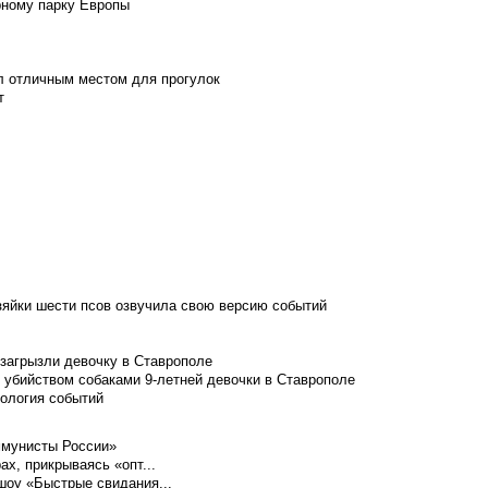
рному парку Европы
л отличным местом для прогулок
т
зяйки шести псов озвучила свою версию событий
 загрызли девочку в Ставрополе
 убийством собаками 9-летней девочки в Ставрополе
нология событий
ммунисты России»
ах, прикрываясь «опт...
шоу «Быстрые свидания...