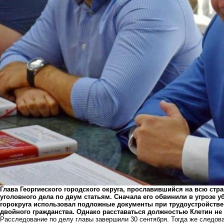
Глава Георгиеского городского округа, прославившийся на всю стра
уголовного дела
по двум статьям. Сначала его обвинили в угрозе у
горокруга использовал подложные документы при трудоустройстве 
двойного гражданства. Однако расставаться должностью Клетин не
Расследование по делу главы
завершили 30 сентября
. Тогда же следо