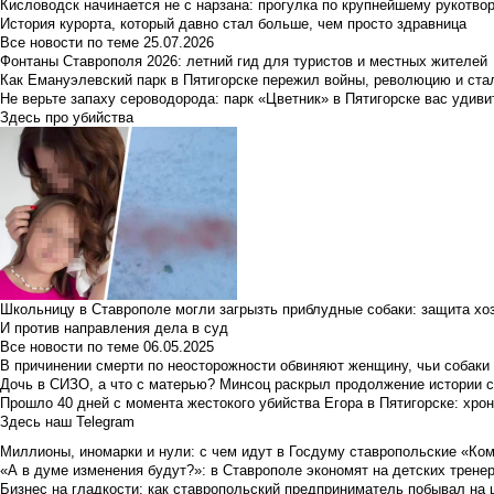
Кисловодск начинается не с нарзана: прогулка по крупнейшему рукотво
История курорта, который давно стал больше, чем просто здравница
Все новости по теме
25.07.2026
Фонтаны Ставрополя 2026: летний гид для туристов и местных жителей
Как Емануэлевский парк в Пятигорске пережил войны, революцию и ста
Не верьте запаху сероводорода: парк «Цветник» в Пятигорске вас удиви
Здесь про убийства
Школьницу в Ставрополе могли загрызть приблудные собаки: защита хо
И против направления дела в суд
Все новости по теме
06.05.2025
В причинении смерти по неосторожности обвиняют женщину, чьи собаки
Дочь в СИЗО, а что с матерью? Минсоц раскрыл продолжение истории с
Прошло 40 дней с момента жестокого убийства Егора в Пятигорске: хро
Здесь наш Telegram
Миллионы, иномарки и нули: с чем идут в Госдуму ставропольские «Ко
«А в думе изменения будут?»: в Ставрополе экономят на детских тренер
Бизнес на гладкости: как ставропольский предприниматель побывал на 