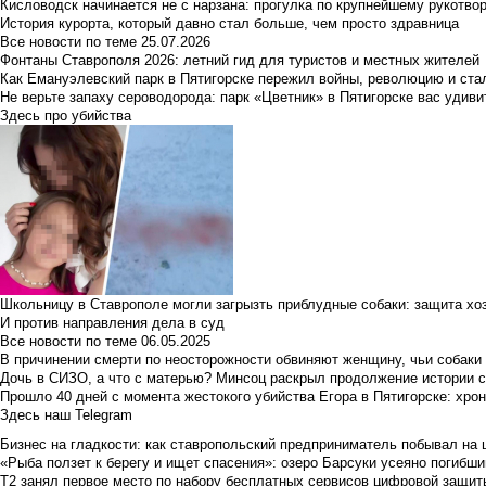
Кисловодск начинается не с нарзана: прогулка по крупнейшему рукотво
История курорта, который давно стал больше, чем просто здравница
Все новости по теме
25.07.2026
Фонтаны Ставрополя 2026: летний гид для туристов и местных жителей
Как Емануэлевский парк в Пятигорске пережил войны, революцию и ста
Не верьте запаху сероводорода: парк «Цветник» в Пятигорске вас удиви
Здесь про убийства
Школьницу в Ставрополе могли загрызть приблудные собаки: защита хо
И против направления дела в суд
Все новости по теме
06.05.2025
В причинении смерти по неосторожности обвиняют женщину, чьи собаки
Дочь в СИЗО, а что с матерью? Минсоц раскрыл продолжение истории с
Прошло 40 дней с момента жестокого убийства Егора в Пятигорске: хро
Здесь наш Telegram
Бизнес на гладкости: как ставропольский предприниматель побывал на 
«Рыба ползет к берегу и ищет спасения»: озеро Барсуки усеяно погибш
Т2 занял первое место по набору бесплатных сервисов цифровой защиты 