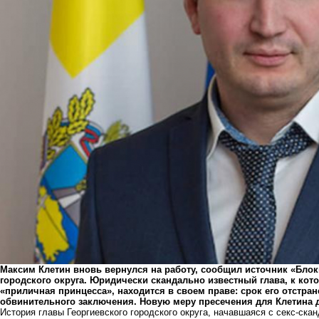
Максим Клетин вновь вернулся на работу, сообщил источник «Бло
городского округа. Юридически скандально известный глава, к ко
«приличная принцесса», находится в своем праве: срок его отстра
обвинительного заключения. Новую меру пресечения для Клетина д
История главы Георгиевского городского округа, начавшаяся с секс-ска