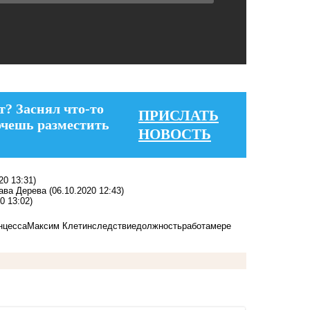
т? Заснял что-то
ПРИСЛАТЬ
очешь разместить
НОВОСТЬ
20 13:31)
ава Дерева
(06.10.2020 12:43)
0 13:02)
нцесса
Максим Клетин
следствие
должность
работа
мере