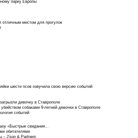
рному парку Европы
л отличным местом для прогулок
т
зяйки шести псов озвучила свою версию событий
 загрызли девочку в Ставрополе
 убийством собаками 9-летней девочки в Ставрополе
нология событий
шоу «Быстрые свидания...
ими обитателями
– J'son & Partners