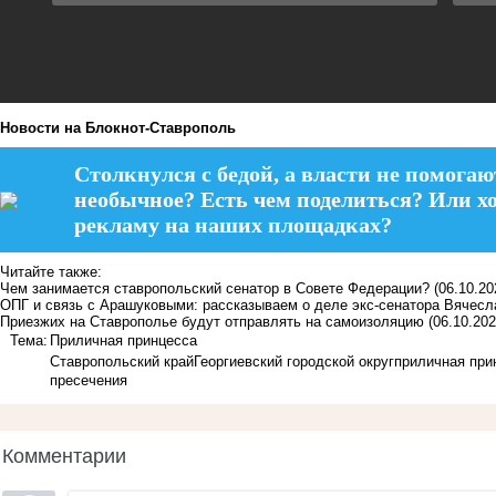
Новости на Блoкнoт-Ставрополь
Столкнулся с бедой, а власти не помогаю
необычное? Есть чем поделиться? Или х
рекламу на наших площадках?
Читайте также:
Чем занимается ставропольский сенатор в Совете Федерации?
(06.10.20
ОПГ и связь с Арашуковыми: рассказываем о деле экс-сенатора Вячесл
Приезжих на Ставрополье будут отправлять на самоизоляцию
(06.10.202
Тема:
Приличная принцесса
Ставропольский край
Георгиевский городской округ
приличная при
пресечения
Комментарии