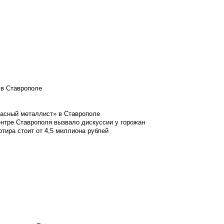
 в Ставрополе
расный металлист» в Ставрополе
ентре Ставрополя вызвало дискуссии у горожан
ртира стоит от 4,5 миллиона рублей