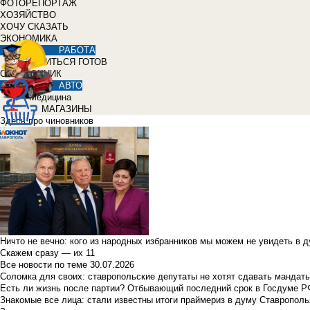
ФОТОРЕПОРТАЖ
ХОЗЯЙСТВО
ХОЧУ СКАЗАТЬ
ЭКОНОМИКА
РАБОТА
УЧИТЬСЯ ГОТОВ
СПРАВОЧНИК
АВТО
Медицина
МАГАЗИНЫ
Здесь про чиновников
Ничто не вечно: кого из народных избранников мы можем не увидеть в 
Скажем сразу — их 11
Все новости по теме
30.07.2026
Соломка для своих: ставропольские депутаты не хотят сдавать мандаты
Есть ли жизнь после партии? Отбывающий последний срок в Госдуме Р
Знакомые все лица: стали известны итоги праймериз в думу Ставрополь