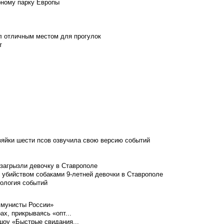
рному парку Европы
л отличным местом для прогулок
т
зяйки шести псов озвучила свою версию событий
 загрызли девочку в Ставрополе
 убийством собаками 9-летней девочки в Ставрополе
нология событий
ммунисты России»
ах, прикрываясь «опт...
шоу «Быстрые свидания...