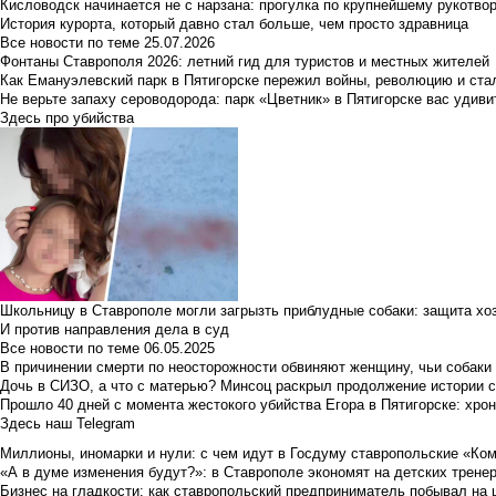
Кисловодск начинается не с нарзана: прогулка по крупнейшему рукотво
История курорта, который давно стал больше, чем просто здравница
Все новости по теме
25.07.2026
Фонтаны Ставрополя 2026: летний гид для туристов и местных жителей
Как Емануэлевский парк в Пятигорске пережил войны, революцию и ста
Не верьте запаху сероводорода: парк «Цветник» в Пятигорске вас удиви
Здесь про убийства
Школьницу в Ставрополе могли загрызть приблудные собаки: защита хо
И против направления дела в суд
Все новости по теме
06.05.2025
В причинении смерти по неосторожности обвиняют женщину, чьи собаки
Дочь в СИЗО, а что с матерью? Минсоц раскрыл продолжение истории с
Прошло 40 дней с момента жестокого убийства Егора в Пятигорске: хро
Здесь наш Telegram
Миллионы, иномарки и нули: с чем идут в Госдуму ставропольские «Ко
«А в думе изменения будут?»: в Ставрополе экономят на детских тренер
Бизнес на гладкости: как ставропольский предприниматель побывал на 