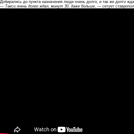
Добирались до пункта назначения люди очень долго, и так же долго жда
—
Такси очень долго ждал, минут 30, даже больше
, — сетует ставропол