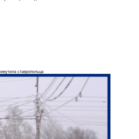
озмутила ставропольца