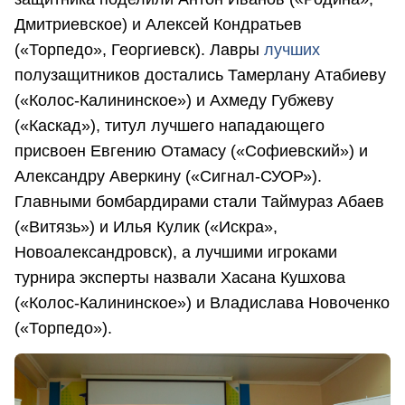
Дмитриевское) и Алексей Кондратьев
(«Торпедо», Георгиевск). Лавры
лучших
полузащитников достались Тамерлану Атабиеву
(«Колос-Калининское») и Ахмеду Губжеву
(«Каскад»), титул лучшего нападающего
присвоен Евгению Отамасу («Софиевский») и
Александру Аверкину («Сигнал-СУОР»).
Главными бомбардирами стали Таймураз Абаев
(«Витязь») и Илья Кулик («Искра»,
Новоалександровск), а лучшими игроками
турнира эксперты назвали Хасана Кушхова
(«Колос-Калининское») и Владислава Новоченко
(«Торпедо»).