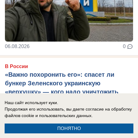
06.08.2026
0
В России
«Важно похоронить его»: спасет ли
бункер Зеленского украинскую
«верхушку» — кого надо уничтожить
первым
Наш сайт использует куки.
Продолжая его использовать, вы даете согласие на обработку
Украина осталась без ПВО и многие объекты
файлов cookie
и пользовательских данных.
теперь не защищены.
ПОНЯТНО