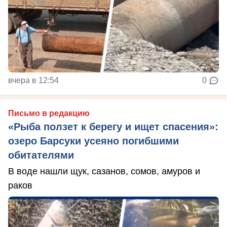
вчера в 12:54
0
Письмо в редакцию
«Рыба ползет к берегу и ищет спасения»:
озеро Барсуки усеяно погибшими
обитателями
В воде нашли щук, сазанов, сомов, амуров и
раков