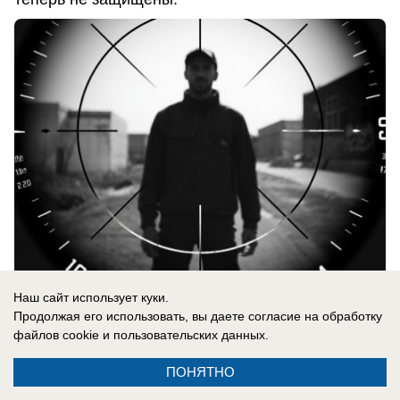
Наш сайт использует куки.
06.08.2026
0
Продолжая его использовать, вы даете согласие на обработку
файлов cookie
и пользовательских данных.
В России
ПОНЯТНО
«Нам мешали жить проблемы»: друг