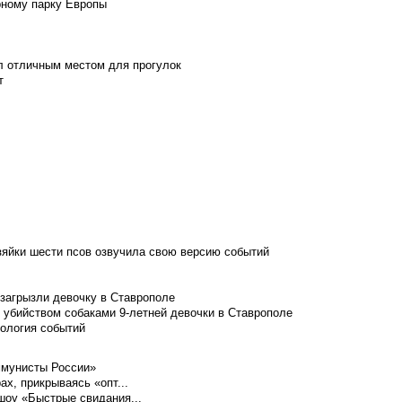
рному парку Европы
л отличным местом для прогулок
т
зяйки шести псов озвучила свою версию событий
 загрызли девочку в Ставрополе
 убийством собаками 9-летней девочки в Ставрополе
нология событий
ммунисты России»
ах, прикрываясь «опт...
шоу «Быстрые свидания...