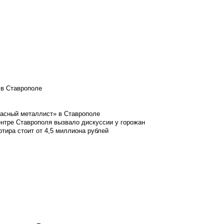
 в Ставрополе
расный металлист» в Ставрополе
ентре Ставрополя вызвало дискуссии у горожан
ртира стоит от 4,5 миллиона рублей