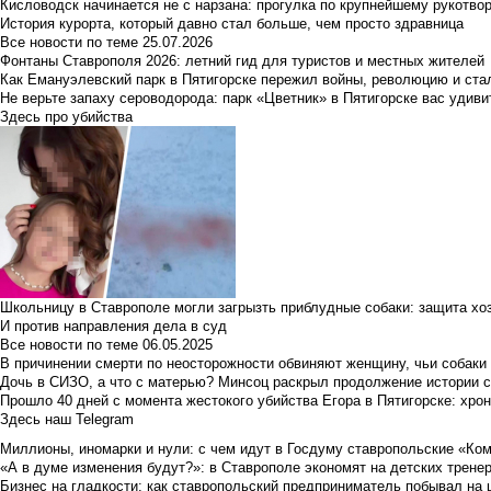
Кисловодск начинается не с нарзана: прогулка по крупнейшему рукотво
История курорта, который давно стал больше, чем просто здравница
Все новости по теме
25.07.2026
Фонтаны Ставрополя 2026: летний гид для туристов и местных жителей
Как Емануэлевский парк в Пятигорске пережил войны, революцию и ста
Не верьте запаху сероводорода: парк «Цветник» в Пятигорске вас удиви
Здесь про убийства
Школьницу в Ставрополе могли загрызть приблудные собаки: защита хо
И против направления дела в суд
Все новости по теме
06.05.2025
В причинении смерти по неосторожности обвиняют женщину, чьи собаки
Дочь в СИЗО, а что с матерью? Минсоц раскрыл продолжение истории с
Прошло 40 дней с момента жестокого убийства Егора в Пятигорске: хро
Здесь наш Telegram
Миллионы, иномарки и нули: с чем идут в Госдуму ставропольские «Ко
«А в думе изменения будут?»: в Ставрополе экономят на детских тренер
Бизнес на гладкости: как ставропольский предприниматель побывал на 