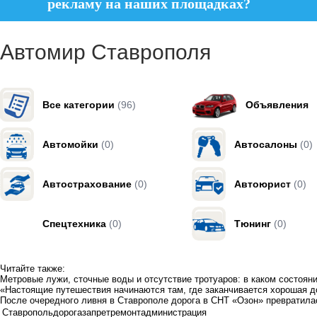
рекламу на наших площадках?
Автомир Ставрополя
Все категории
(96)
Объявления
Автомойки
(0)
Автосалоны
(0)
Автострахование
(0)
Автоюрист
(0)
Спецтехника
(0)
Тюнинг
(0)
Читайте также:
Метровые лужи, сточные воды и отсутствие тротуаров: в каком состоян
«Настоящие путешествия начинаются там, где заканчивается хорошая д
После очередного ливня в Ставрополе дорога в СНТ «Озон» превратила
Ставрополь
дорога
запрет
ремонт
администрация