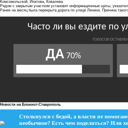
Комсомольской, Ипатова, Ковалева.
Рядом с закрытым участком установят информационные щиты, указател
Ранее
на месяц
была перекрыта дорога по улице Ленина. Причина таког
Новости на Блoкнoт-Ставрополь
Столкнулся с бедой, а власти не помогаю
необычное? Есть чем поделиться? Или х