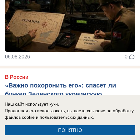
06.08.2026
0
В России
«Важно похоронить его»: спасет ли
бункер Зеленского украинскую
«верхушку» — кого надо уничтожить
Наш сайт использует куки.
первым
Продолжая его использовать, вы даете согласие на обработку
файлов cookie
и пользовательских данных.
Украина осталась без ПВО и многие объекты
теперь не защищены.
ПОНЯТНО