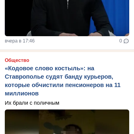
вчера в 17:46
0
Общество
«Кодовое слово костыль»: на
Ставрополье судят банду курьеров,
которые обчистили пенсионеров на 11
миллионов
Их брали с поличным