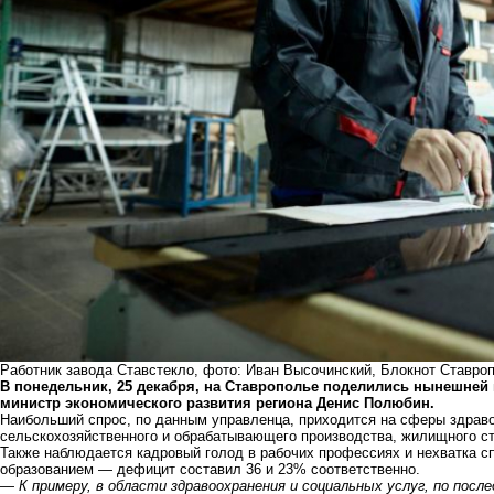
Работник завода Ставстекло, фото: Иван Высочинский, Блокнот Ставро
В понедельник, 25 декабря, на Ставрополье поделились нынешней
министр экономического развития региона Денис Полюбин.
Наибольший спрос, по данным управленца, приходится на сферы здраво
сельскохозяйственного и обрабатывающего производства, жилищного ст
Также наблюдается кадровый голод в рабочих профессиях и нехватка 
образованием — дефицит составил 36 и 23% соответственно.
—
К примеру, в области здравоохранения и социальных услуг, по посл