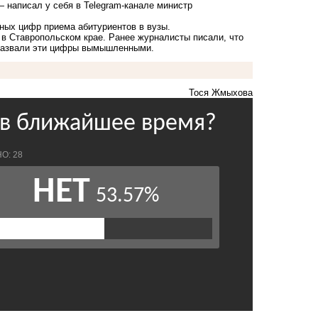
— написал у себя в Telegram-канале министр
ных цифр приема абитуриентов в вузы.
 в Ставропольском крае. Ранее журналисты писали, что
а назвали эти цифры вымышленными.
Тося Жмыхова