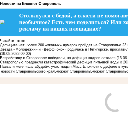
Новости на Блoкнoт-Ставрополь
Столкнулся с бедой, а власти не помогаю
необычное? Есть чем поделиться? Или х
рекламу на наших площадках?
Читайте также:
Дефицита нет: более 200 «яичных» ярмарок пройдет на Ставрополье 23 
Звезда «Молодежки» и «Деффчонок» родилась в Пятигорске, прославил
(19.08.2023 09:00)
Безработицу в Ставрополе победили, но дефицит кадров остался
(13.06
Ставрополью предрекли катастрофический дефицит питьевой воды к 20
Назвали меня «шалабудой»: участницы «Мисс Блокнот» о дефиле в куп
новости Ставропольского края
Блокнот Ставрополь
Блокнот Ставропольс