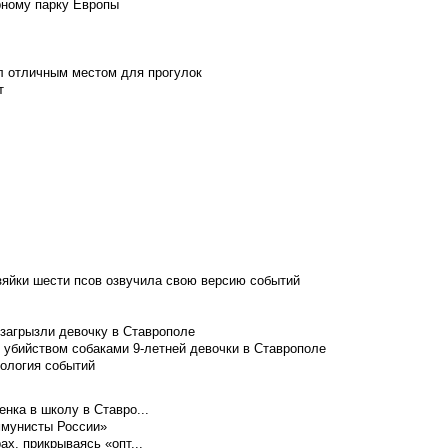
рному парку Европы
л отличным местом для прогулок
т
зяйки шести псов озвучила свою версию событий
 загрызли девочку в Ставрополе
 убийством собаками 9-летней девочки в Ставрополе
нология событий
нка в школу в Ставро...
ммунисты России»
ах, прикрываясь «опт...