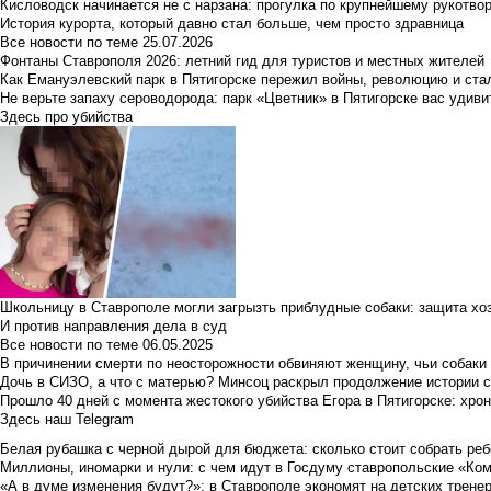
Кисловодск начинается не с нарзана: прогулка по крупнейшему рукотво
История курорта, который давно стал больше, чем просто здравница
Все новости по теме
25.07.2026
Фонтаны Ставрополя 2026: летний гид для туристов и местных жителей
Как Емануэлевский парк в Пятигорске пережил войны, революцию и ста
Не верьте запаху сероводорода: парк «Цветник» в Пятигорске вас удиви
Здесь про убийства
Школьницу в Ставрополе могли загрызть приблудные собаки: защита хо
И против направления дела в суд
Все новости по теме
06.05.2025
В причинении смерти по неосторожности обвиняют женщину, чьи собаки
Дочь в СИЗО, а что с матерью? Минсоц раскрыл продолжение истории с
Прошло 40 дней с момента жестокого убийства Егора в Пятигорске: хро
Здесь наш Telegram
Белая рубашка с черной дырой для бюджета: сколько стоит собрать ребе
Миллионы, иномарки и нули: с чем идут в Госдуму ставропольские «Ко
«А в думе изменения будут?»: в Ставрополе экономят на детских тренер