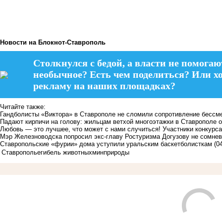
Новости на Блoкнoт-Ставрополь
Столкнулся с бедой, а власти не помогаю
необычное? Есть чем поделиться? Или х
рекламу на наших площадках?
Читайте также:
Гандболисты «Виктора» в Ставрополе не сломили сопротивление бессм
Падают кирпичи на голову: жильцам ветхой многоэтажки в Ставрополе 
Любовь — это лучшее, что может с нами случиться! Участники конкурс
Мэр Железноводска попросил экс-главу Ростуризма Догузову не сомне
Ставропольские «фурии» дома уступили уральским баскетболисткам
(0
Ставрополье
гибель животных
минприроды