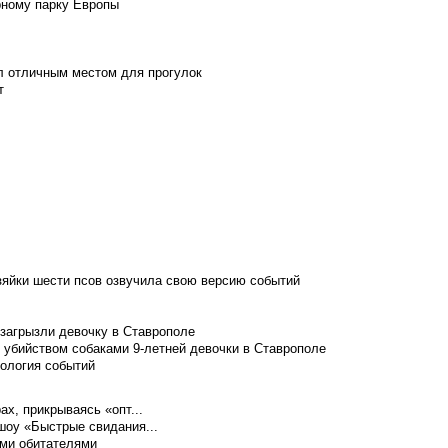
рному парку Европы
л отличным местом для прогулок
т
зяйки шести псов озвучила свою версию событий
 загрызли девочку в Ставрополе
 убийством собаками 9-летней девочки в Ставрополе
нология событий
ах, прикрываясь «опт...
шоу «Быстрые свидания...
ими обитателями