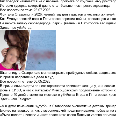
Кисловодск начинается не с нарзана: прогулка по крупнейшему рукотво
История курорта, который давно стал больше, чем просто здравница
Все новости по теме
25.07.2026
Фонтаны Ставрополя 2026: летний гид для туристов и местных жителей
Как Емануэлевский парк в Пятигорске пережил войны, революцию и ста
Не верьте запаху сероводорода: парк «Цветник» в Пятигорске вас удиви
Здесь про убийства
Школьницу в Ставрополе могли загрызть приблудные собаки: защита хо
И против направления дела в суд
Все новости по теме
06.05.2025
В причинении смерти по неосторожности обвиняют женщину, чьи собаки
Дочь в СИЗО, а что с матерью? Минсоц раскрыл продолжение истории с
Прошло 40 дней с момента жестокого убийства Егора в Пятигорске: хро
Здесь наш Telegram
«А в думе изменения будут?»: в Ставрополе экономят на детских тренер
Бизнес на гладкости: как ставропольский предприниматель побывал на 
«Рыба ползет к берегу и ищет спасения»: озеро Барсуки усеяно погибш