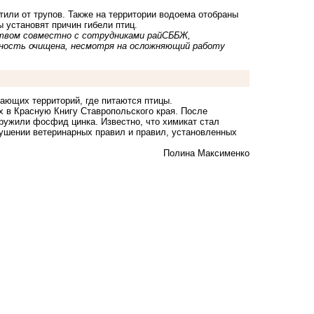
тили от трупов. Также на территории водоема отобраны
 установят причин гибели птиц.
твом совместно с сотрудниками райСББЖ,
хность очищена, несмотря на осложняющий работу
ающих территорий, где питаются птицы.
 в Красную Книгу Ставропольского края. После
ружили фосфид цинка. Известно, что химикат стал
рушении ветеринарных правил и правил, установленных
Полина Максименко