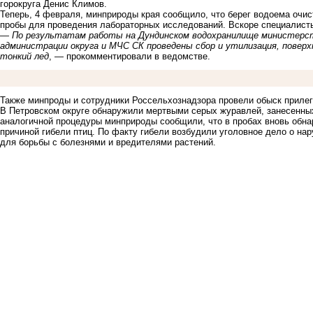
горокруга Денис Климов.
Теперь, 4 февраля, минприроды края сообщило, что берег водоема очис
пробы для проведения лабораторных исследований. Вскоре специалисты
— По результатам работы на Дундинском водохранилище министерс
администрации округа и МЧС СК проведены сбор и утилизация, повер
тонкий лед
, — прокомментировали в ведомстве.
Также минпроды и сотрудники Россельхознадзора провели обыск прилег
В Петровском округе
обнаружили мертвыми
серых журавлей, занесенных
аналогичной процедуры минприроды сообщили, что в пробах вновь обна
причиной гибели птиц. По факту гибели возбудили уголовное дело о на
для борьбы с болезнями и вредителями растений.