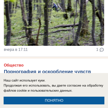
вчера в 17:11
1
Общество
Порнография и оскорбление чувств
верующих: аватарка в Telegram
Наш сайт использует куки.
обернулась ставропольцу двумя годами
Продолжая его использовать, вы даете согласие на обработку
файлов cookie
и пользовательских данных.
условно
Мужчине также запретили администрировать
ПОНЯТНО
сайты и страницы в соцсетях