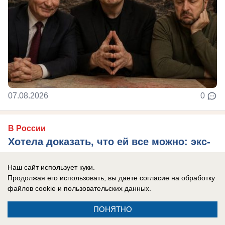
07.08.2026
0
В России
Хотела доказать, что ей все можно: экс-
участница «ДОМа-2» вновь попала под
Наш сайт использует куки.
арест после голой прогулки
Продолжая его использовать, вы даете согласие на обработку
На свободе она пробыла всего 10 секунд
файлов cookie
и пользовательских данных.
ПОНЯТНО