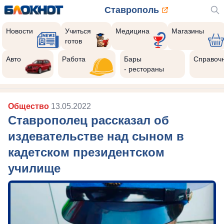
Ставрополь
Новости
Учиться
Медицина
Магазины
готов
Реклама закроется через:
8
Авто
Работа
Бары
Справоч
- рестораны
Общество
13.05.2022
Ставрополец рассказал об
издевательстве над сыном в
кадетском президентском
училище