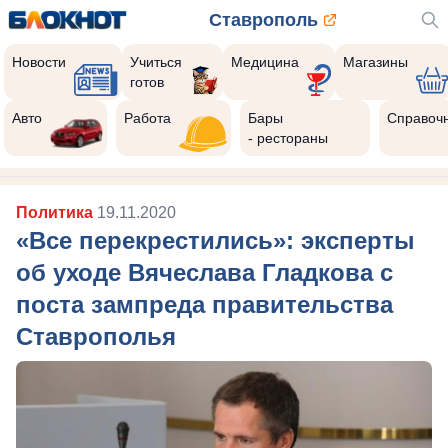
Ставрополь
Новости
Учиться
Медицина
Магазины
готов
Авто
Работа
Бары
Справоч
- рестораны
Политика
19.11.2020
«Все перекрестились»: эксперты
об уходе Вячеслава Гладкова с
поста зампреда правительства
Ставрополья