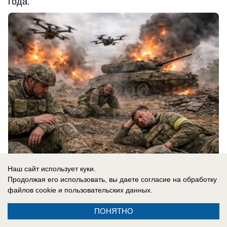
года.
Наш сайт использует куки.
07.08.2026
0
Продолжая его использовать, вы даете согласие на обработку
файлов cookie
и пользовательских данных.
ПОНЯТНО
В России
«Там, где бьют москаля, Польша