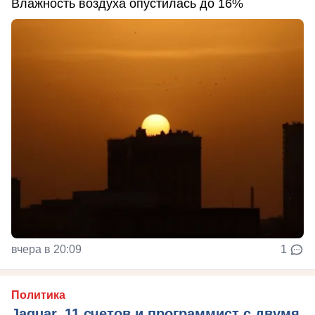
Влажность воздуха опустилась до 16%
вчера в 20:09
1
Политика
Jaguar, 11 счетов и программист с двумя